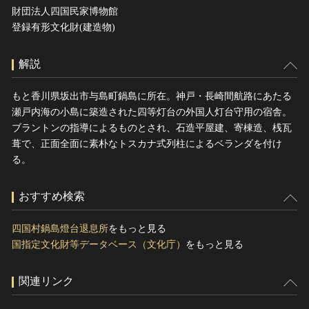
財団法人四国民家博物館
登録有形文化財(建造物)
解説
もと香川県坂出市与島町鍋島に所在。神戸・長崎間航路にあたる
瀬戸内海の小島に築造された四等灯台の外国人灯台守用の宿舎。
ブラントンの指導によるものとされ、石造平屋建、寄棟造、桟瓦
葺で、正面全面に素朴なトスカナ式列柱によるベランダを付け
る。
おすすめ検索
四国村鍋島燈台退息所
をもっと見る
国指定文化財等データベース（文化庁）
をもっと見る
関連リンク