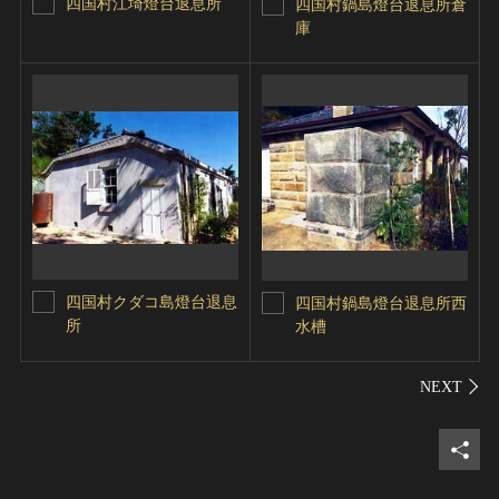
四国村江埼燈台退息所
四国村鍋島燈台退息所倉
庫
四国村クダコ島燈台退息
四国村鍋島燈台退息所西
所
水槽
シェ