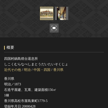
ヘルプ
このサイトについて
世界遺産
関連サイトリンク
無形文化遺産
サイトマップ
動画で見る無形の文化財
サイトのご意見はこちら
概要
文化遺産データベース
国指定文化財等データベース
四国村鍋島燈台退息所
しこくむらなべしまとうだいたいそくじょ
近代その他
/
明治
/
中国・四国
/
香川県
香川県
明治／1873
石造平屋建、瓦葺、建築面積156㎡
1棟
香川県高松市屋島東町1779-5
登録年月日:20000428