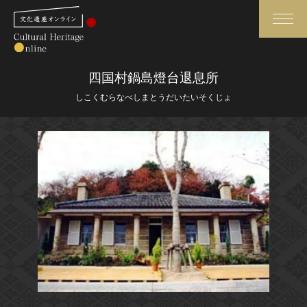
検索
四国村鍋島燈台退息所
しこくむらなべしまとうだいたいそくじょ
さらに詳細検索
さらに詳細検索
トップ
媒体資料・関連記事等
作品一覧
博物館、美術館の皆さまへ
カテゴリで見る
文化庁よりご挨拶
世界遺産と無形文化遺産
今月のみどころ
全国の美術館・博物館
お知らせ一覧