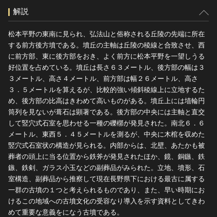
解説
松本平野の東南に見られ、弘法山と俗称される丘陵の先端に所在
する前方後方墳である。墳丘の主軸は丘陵の稜線と合致させ、西
に前方部、東に後方部をおき、よく前方に松本平野を一望しうる
好位置を占めている。墳丘は長さ６３メートル、後方部の幅は３
３メートル、高さ４メートル、前方部は幅２６メートル、高さ
３．５メートルを算えるが、比較的強い傾斜稜線上に立地するた
め、後方部の比高はきわめて高いものがある。墳丘上には埴輪円
筒列を見ないが葺石は顕著である。後方部の中央には主軸と直交
して竪穴式石室を思わせる一種の礫槨が発見された。南北６．６
メートル、東西５．４５メートルを測るが、中央に木棺を収めた
竪穴式石室状の構造が見られる。内部からは、北壁、あたかも被
葬者の頭上に当る位置から鉄斧が発見されたほか、鏡、銅鏃、鉄
鏃、鉄剣、ガラス小玉などの副葬品がみられた。立地、墳形、石
室構造、副葬品から推察して現在長野県下における最古に属する
一群の古墳の１つと考えられるものであり、また、早い時期にお
けるこの地域への古墳文化の受容なり導入を示す資料としてきわ
めて重要な意義をになう古墳である。