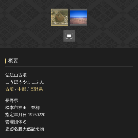
ヘルプ
このサイトについて
世界遺産
関連サイトリンク
無形文化遺産
サイトマップ
動画で見る無形の文化財
サイトのご意見はこちら
概要
文化遺産データベース
国指定文化財等データベース
弘法山古墳
こうぼうやまこふん
古墳
/
中部
/
長野県
長野県
松本市神田、並柳
指定年月日:19760220
管理団体名:
史跡名勝天然記念物