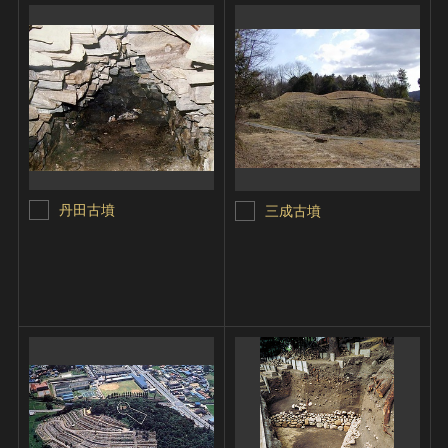
丹田古墳
三成古墳