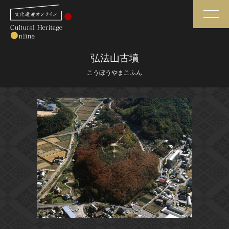
検索
弘法山古墳
こうぼうやまこふん
さらに詳細検索
さらに詳細検索
トップ
媒体資料・関連記事等
作品一覧
博物館、美術館の皆さまへ
カテゴリで見る
文化庁よりご挨拶
世界遺産と無形文化遺産
今月のみどころ
全国の美術館・博物館
お知らせ一覧