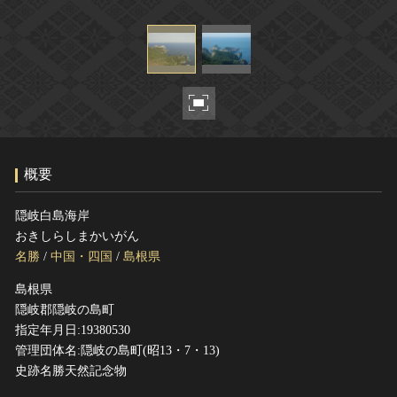
ヘルプ
このサイトについて
世界遺産
関連サイトリンク
無形文化遺産
サイトマップ
動画で見る無形の文化財
サイトのご意見はこちら
概要
文化遺産データベース
国指定文化財等データベース
隠岐白島海岸
おきしらしまかいがん
名勝
/
中国・四国
/
島根県
島根県
隠岐郡隠岐の島町
指定年月日:19380530
管理団体名:隠岐の島町(昭13・7・13)
史跡名勝天然記念物