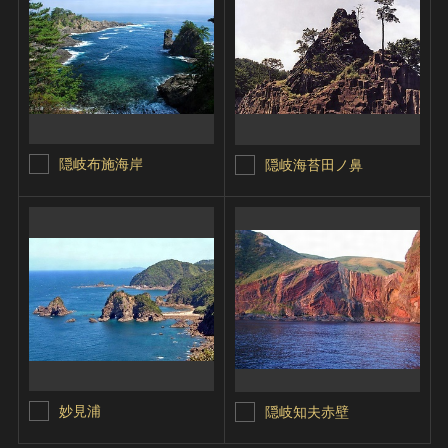
隠岐布施海岸
隠岐海苔田ノ鼻
妙見浦
隠岐知夫赤壁