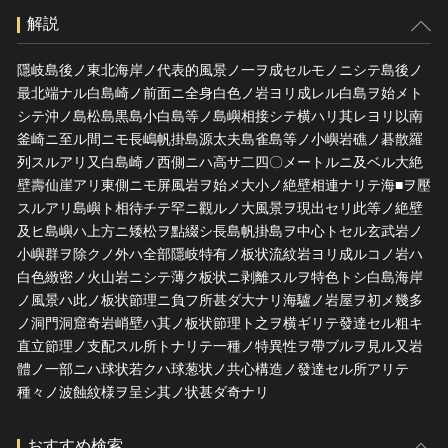
解説
隱岐島後ノ東北海岸ノ代表的風景ノ一ヲ成セルモノニシテ島後ノ
最北端ナル白島崎ノ前面ニ全身白色ノ岩ヨリ成レル白島ヲ始メト
シテ沖ノ島松島黒島小白島等ノ島嶼相接シテ横ハリ其レヨリ以南
釜崎ニ至ル間ニモ長嶋帆掛島源太夫島雀島等ノ小嶼岩礁ノ碁散羅
列スルアリ又白島崎ノ西側ニハ高サ二四〇メートルニ及ベル大絶
壁壽仙崖アリ東側ニモ屏風岩ヲ始メ大小ノ絶壁相連ナリテ海■ヲ壓
スルアリ島嶼ト相待チテ罕ニ觀ルノ大風景ヲ現出セリ此等ノ絶壁
及ヒ島嶼ハ上方ニ矮松ヲ點綴シ長島帆掛島ヲ中心トセル玄武岩ノ
小嶼群ヲ除クノ外ハ全部隱岐特有ノ板状流紋岩ヨリ成ルコノ岩ハ
白色緻密ノ火山岩ニシテ薄ク板状ニ剥離スルヲ特色トシ白島海岸
ノ風景ハ此ノ板状節理ニ負フ所甚ダ大ナリ海驢ノ岩屋ヲ初メ幾多
ノ洞門洞窟奇岩峭壁ハ其ノ板状節理ト之ヲ横ギリテ發達セル粗キ
直立節理ノ支配スル所トナリテ一種ノ特異性ヲ帶ブルヲ見ル又岩
體ノ一部ニハ球状若クハ球葱状ノ共心構造ノ發達セル所アリテ
種々ノ波蝕紋様ヲ呈シ其ノ状甚ダ奇ナリ
おすすめ検索