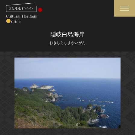
検索
隠岐白島海岸
おきしらしまかいがん
さらに詳細検索
さらに詳細検索
トップ
媒体資料・関連記事等
作品一覧
博物館、美術館の皆さまへ
カテゴリで見る
文化庁よりご挨拶
世界遺産と無形文化遺産
今月のみどころ
全国の美術館・博物館
お知らせ一覧