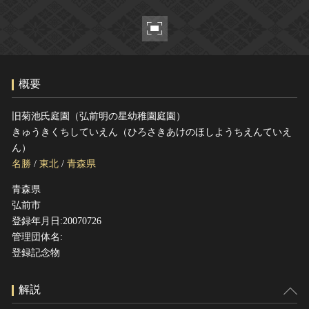
ヘルプ
このサイトについて
世界遺産
関連サイトリンク
無形文化遺産
サイトマップ
動画で見る無形の文化財
概要
サイトのご意見はこちら
旧菊池氏庭園（弘前明の星幼稚園庭園）
きゅうきくちしていえん（ひろさきあけのほしようちえんていえ
文化遺産データベース
ん）
国指定文化財等データベース
名勝
/
東北
/
青森県
青森県
弘前市
登録年月日:20070726
管理団体名:
登録記念物
解説