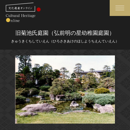
検索
旧菊池氏庭園（弘前明の星幼稚園庭園）
きゅうきくちしていえん（ひろさきあけのほしようちえんていえん）
さらに詳細検索
さらに詳細検索
トップ
媒体資料・関連記事等
作品一覧
博物館、美術館の皆さまへ
カテゴリで見る
文化庁よりご挨拶
世界遺産と無形文化遺産
今月のみどころ
全国の美術館・博物館
お知らせ一覧