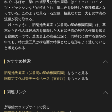
れているほか、築山の裾部及び池の周辺にはイトヒバ・ハイマ
ツ・ビャクシンなどが植えられ、風土色を反映した樹種構成とな
っている。このような景石・石燈籠、植栽などに、大石武学流の
流儀が見て取れる。
以上のように、旧菊池氏庭園（弘前明の星幼稚園庭園）は、幕
末から近代の津軽地方を風靡した大石武学流の独特の作風を伝え
る庭園の一つで、造園史上の意義は深く、同時代に属する類型の
中でも、特に意匠又は構造面の特徴となる造形をよく遺している
と考えられる。
おすすめ検索
旧菊池氏庭園（弘前明の星幼稚園庭園）
をもっと見る
国指定文化財等データベース（文化庁）
をもっと見る
関連リンク
所蔵館のウェブサイトで見る