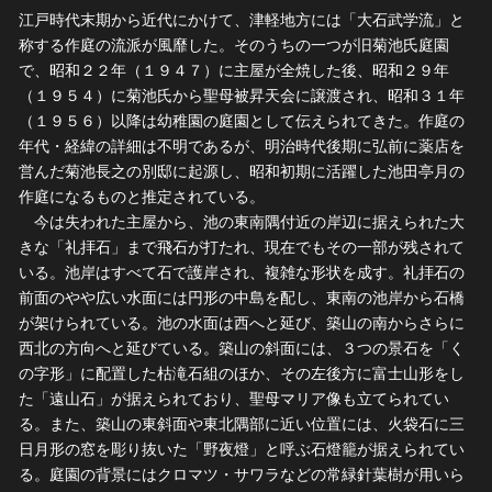
江戸時代末期から近代にかけて、津軽地方には「大石武学流」と
称する作庭の流派が風靡した。そのうちの一つが旧菊池氏庭園
で、昭和２２年（１９４７）に主屋が全焼した後、昭和２９年
（１９５４）に菊池氏から聖母被昇天会に譲渡され、昭和３１年
（１９５６）以降は幼稚園の庭園として伝えられてきた。作庭の
年代・経緯の詳細は不明であるが、明治時代後期に弘前に薬店を
営んだ菊池長之の別邸に起源し、昭和初期に活躍した池田亭月の
作庭になるものと推定されている。
今は失われた主屋から、池の東南隅付近の岸辺に据えられた大
きな「礼拝石」まで飛石が打たれ、現在でもその一部が残されて
いる。池岸はすべて石で護岸され、複雑な形状を成す。礼拝石の
前面のやや広い水面には円形の中島を配し、東南の池岸から石橋
が架けられている。池の水面は西へと延び、築山の南からさらに
西北の方向へと延びている。築山の斜面には、３つの景石を「く
の字形」に配置した枯滝石組のほか、その左後方に富士山形をし
た「遠山石」が据えられており、聖母マリア像も立てられてい
る。また、築山の東斜面や東北隅部に近い位置には、火袋石に三
日月形の窓を彫り抜いた「野夜燈」と呼ぶ石燈籠が据えられてい
る。庭園の背景にはクロマツ・サワラなどの常緑針葉樹が用いら