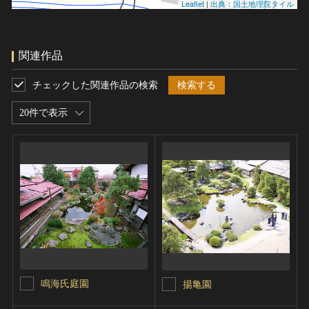
Leaflet
|
出典：国土地理院タイル
関連作品
チェックした関連作品の検索
検索する
20件で表示
鳴海氏庭園
揚亀園