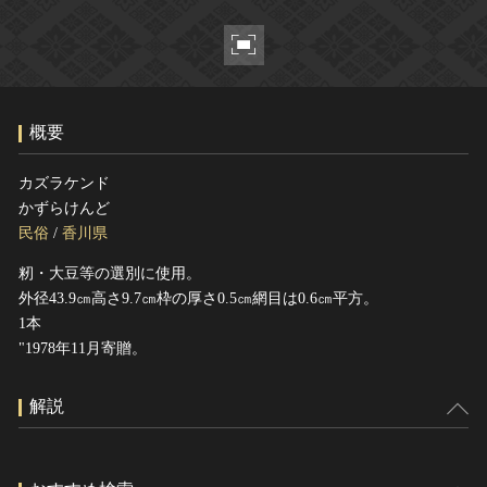
ヘルプ
このサイトについて
世界遺産
関連サイトリンク
無形文化遺産
サイトマップ
動画で見る無形の文化財
概要
サイトのご意見はこちら
カズラケンド
かずらけんど
文化遺産データベース
民俗
/
香川県
国指定文化財等データベース
籾・大豆等の選別に使用。
外径43.9㎝高さ9.7㎝枠の厚さ0.5㎝網目は0.6㎝平方。
1本
"1978年11月寄贈。
解説