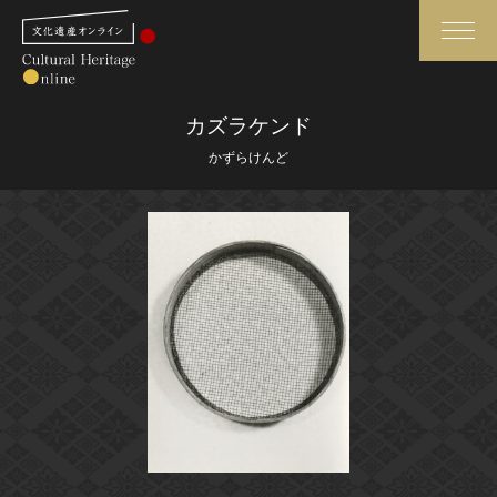
検索
カズラケンド
かずらけんど
さらに詳細検索
さらに詳細検索
トップ
媒体資料・関連記事等
作品一覧
博物館、美術館の皆さまへ
カテゴリで見る
文化庁よりご挨拶
世界遺産と無形文化遺産
今月のみどころ
全国の美術館・博物館
お知らせ一覧