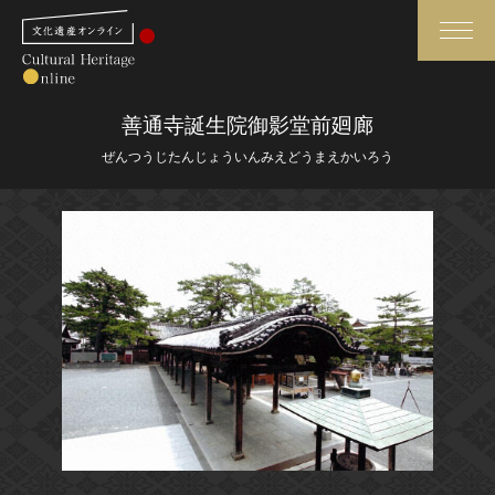
検索
善通寺誕生院御影堂前廻廊
ぜんつうじたんじょういんみえどうまえかいろう
さらに詳細検索
さらに詳細検索
トップ
媒体資料・関連記事等
作品一覧
博物館、美術館の皆さまへ
カテゴリで見る
文化庁よりご挨拶
世界遺産と無形文化遺産
今月のみどころ
全国の美術館・博物館
お知らせ一覧