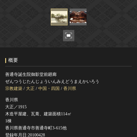
ヘルプ
このサイトについて
世界遺産
関連サイトリンク
無形文化遺産
サイトマップ
動画で見る無形の文化財
サイトのご意見はこちら
概要
文化遺産データベース
国指定文化財等データベース
善通寺誕生院御影堂前廻廊
ぜんつうじたんじょういんみえどうまえかいろう
宗教建築
/
大正
/
中国・四国
/
香川県
香川県
大正／1915
木造平屋建、瓦葺、建築面積114㎡
1棟
香川県善通寺市善通寺町3-615他
登録年月日:20100428