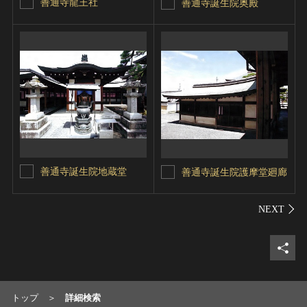
善通寺龍王社
善通寺誕生院奥殿
善通寺誕生院地蔵堂
善通寺誕生院護摩堂廻廊
シェ
トップ
詳細検索