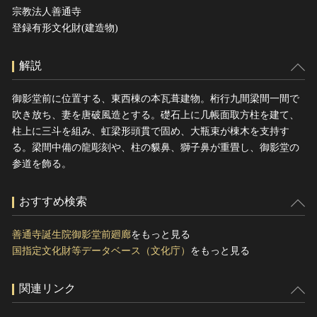
宗教法人善通寺
登録有形文化財(建造物)
解説
御影堂前に位置する、東西棟の本瓦葺建物。桁行九間梁間一間で
吹き放ち、妻を唐破風造とする。礎石上に几帳面取方柱を建て、
柱上に三斗を組み、虹梁形頭貫で固め、大瓶束が棟木を支持す
る。梁間中備の龍彫刻や、柱の貘鼻、獅子鼻が重畳し、御影堂の
参道を飾る。
おすすめ検索
善通寺誕生院御影堂前廻廊
をもっと見る
国指定文化財等データベース（文化庁）
をもっと見る
関連リンク