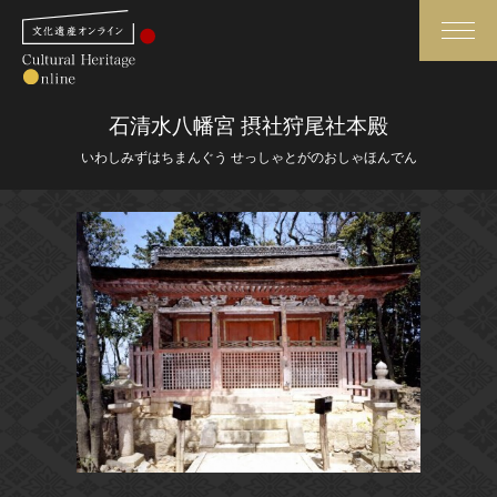
検索
石清水八幡宮 摂社狩尾社本殿
いわしみずはちまんぐう せっしゃとがのおしゃほんでん
さらに詳細検索
さらに詳細検索
トップ
媒体資料・関連記事等
作品一覧
博物館、美術館の皆さまへ
カテゴリで見る
文化庁よりご挨拶
世界遺産と無形文化遺産
今月のみどころ
全国の美術館・博物館
お知らせ一覧