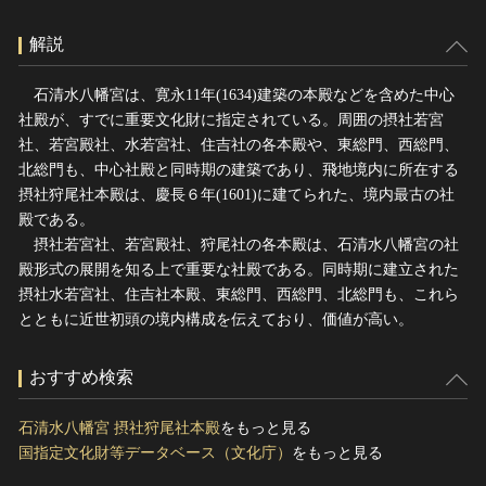
解説
石清水八幡宮は、寛永11年(1634)建築の本殿などを含めた中心
社殿が、すでに重要文化財に指定されている。周囲の摂社若宮
社、若宮殿社、水若宮社、住吉社の各本殿や、東総門、西総門、
北総門も、中心社殿と同時期の建築であり、飛地境内に所在する
摂社狩尾社本殿は、慶長６年(1601)に建てられた、境内最古の社
殿である。
摂社若宮社、若宮殿社、狩尾社の各本殿は、石清水八幡宮の社
殿形式の展開を知る上で重要な社殿である。同時期に建立された
摂社水若宮社、住吉社本殿、東総門、西総門、北総門も、これら
とともに近世初頭の境内構成を伝えており、価値が高い。
おすすめ検索
石清水八幡宮 摂社狩尾社本殿
をもっと見る
国指定文化財等データベース（文化庁）
をもっと見る