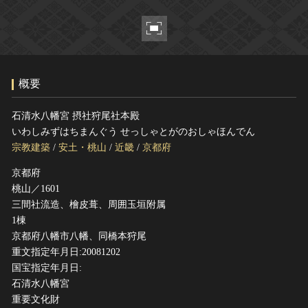
ヘルプ
このサイトについて
世界遺産
関連サイトリンク
無形文化遺産
サイトマップ
動画で見る無形の文化財
概要
サイトのご意見はこちら
石清水八幡宮 摂社狩尾社本殿
いわしみずはちまんぐう せっしゃとがのおしゃほんでん
文化遺産データベース
宗教建築
/
安土・桃山
/
近畿
/
京都府
国指定文化財等データベース
京都府
桃山／1601
三間社流造、檜皮葺、周囲玉垣附属
1棟
京都府八幡市八幡、同橋本狩尾
重文指定年月日:20081202
国宝指定年月日:
石清水八幡宮
重要文化財