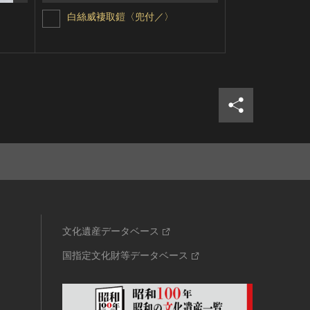
白絲威褄取鎧〈兜付／〉
紺糸威紫白
シェア
ツイ
文化遺産データベース
国指定文化財等データベース