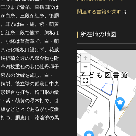
摺三段まで紫糸、草摺四段は
関連する書籍を探す
段が白糸、三段が紅糸、衝胴
る。耳糸は白・紺。紫・萌黄
縫は紅糸二段で施す。胸板は
所在地の地図
ち、小縁は菖蒲革で、白・萌
。また化粧板は設けず、花威
+
金銅折菊文透の八双金物を附
−
牛革四枚重ねの芯に牡丹獅子
・紫糸の伏縫を施し、白・
金銅製。後立挙の貳段目中央
蕊形鐶台を打ち、楕円形の鐶
紺・紫・萌黄の啄木打で、引
胸板などと々であるが小桜鋲
を打つ。胴裏は、漆溜塗の馬