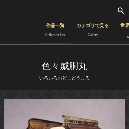
検索
作品一覧
カテゴリで見る
世
Collection List
Gallery
I
さらに詳細検索
覧
時代から見る
無形文化遺産
分野から見る
色々威胴丸
いろいろおどしどうまる