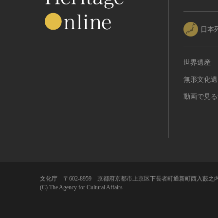
日本
世界遺産
無形文化遺
動画で見る
文化庁 〒602-8959 京都府京都市上京区下長者町通新町西入藪之内
(C) The Agency for Cultural Affairs