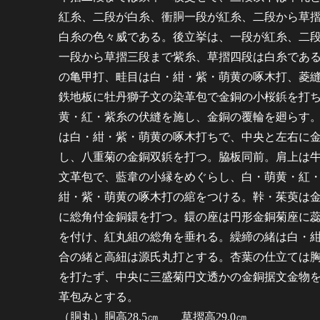
紅糸、二段が白糸、衝胴一段が紅糸、二段から草
白糸の色々威である。後立挙は、一段が紅糸、二
一段から草摺三段まで紫糸、草摺四段は白糸であ
の亀甲打、畦目は白・紺・紫・萌黄の啄木打、菱
鉄地板に牡丹獅子文の染革包で金銅の小桜鋲を打
黄・紅・紫糸の伏縫を施し、金銅の覆輪を廻らす
は白・紺・紫・萌黄の啄木打ちで、中央と左右に
し、八重菊の金銅双鋲を打つ。脇板同前。肩上は
文革包で、藍韋の小縁をめぐらし、白・萌黄・紅
紺・紫・萌黄の啄木打の綰をつける。鞐・茱萸は
に総角付金銅鐶を打つ。鐶の座は円形金銅菊座に
を付け、紅丸組の総角を垂れる。繰締の緒は白・
合の緒と高紐は源氏丸打とする。杏葉の仕立ては
を打たず、中央に三盛菊円文透かの金銅据文金物
革包みとする。
（胴丸）胴高28.5㎝ 草摺高29.0㎝