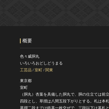
概要
色々威胴丸
いろいろおどしどうまる
工芸品
/
室町
/
関東
東京都
室町
（胴丸）杏葉を具備した胴丸で、胴の仕立ては前
四段とし、草摺は八間五段下がりとする。札は本
草摺二段までは鉄革一枚交ぜで、三段以下は革札