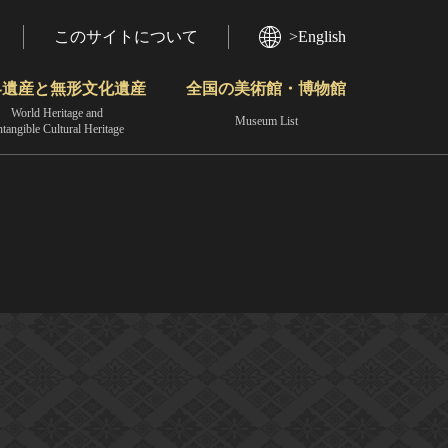
このサイトについて
>English
界遺産と無形文化遺産
全国の美術館・博物館
World Heritage and
Museum List
ntangible Cultural Heritage
今月のみどころ
動画で見る無形の文化財
地域から見る