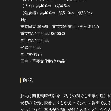
（大袖）高40.0㎝ 幅34.5㎝
（鎧唐櫃）高40.0㎝ 縦51.0㎝ 横58.0㎝
1領
東京国立博物館 東京都台東区上野公園13-9
重文指定年月日:19610630
国宝指定年月日:
登録年月日:
国（文化庁）
国宝・重要文化財(美術品)
解説
胴丸は南北朝時代以降、武将の間でも重厚な鎧に
現存の遺例は腹巻よりもかえって少なく貴重であ
をつり下げ、草摺が八間に分けられるなど、やや