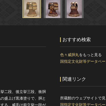
おすすめ検索
色々威胴丸
をもっと見る
国指定文化財等データベー
関連リンク
立挙二段、後立挙三段、衝胴
所蔵館のウェブサイトで見
札の盛上げ黒漆塗りで、胴と
国指定文化財等データベー
とする。威毛は前立挙一段が