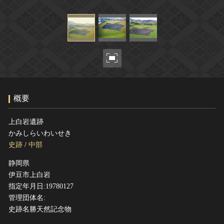
ヘルプ
このサイトについて
世界遺産
関連サイトリンク
無形文化遺産
サイトマップ
動画で見る無形の文化財
サイトのご意見はこちら
概要
文化遺産データベース
国指定文化財等データベース
上白岩遺跡
かみしらいわいせき
史跡
/
中部
静岡県
伊豆市上白岩
指定年月日:19780127
管理団体名:
史跡名勝天然記念物