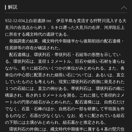
解説
S52-12-034上白岩遺跡.txt: 伊豆半島を貫流する狩野川流入する大
見川の合流点から約３．５キロ遡った大見川の右岸、河岸段丘上
に所在する繩文時代の遺跡である。
発掘調査の結果、繩文時代中期後半から後期初頭の配石遺構・
住居跡等の存在が確認された。
配石遺構は、環状列石・帯状列石・石組等の形態を示してい
る。環状列石は、直径１２メートル、巨石や細長い石材を連らね
ながら、処々に組石のいくつかの単位がみとめられる。また、各
単位の中心部に配置された細長い石については、あるいは、直立
していたものとも考えられ、現実に環状列石の西側に発見された
１つの石組には、直立の例がある。帯状列石は、環状列石の南に
構築され、長さ約１０メートルを測る。これに接して長径約２メ
ートルの円形の組石がみとめられた。配石遺構には、自然石だけ
でなく、石皿・石棒のほか、自然石の一部を研磨して平坦面を作
るものなど、石器が少なくない。なお、処々に配されている組石
の下部には土壙がみとめられ、組石墓かと推定される。
環状列石の外側には、繩文時代中期後半に属する４基の竪穴住