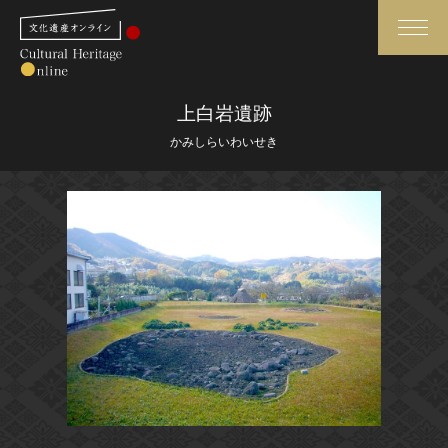
検索
上白岩遺跡
かみしらいわいせき
さらに詳細検索
さらに詳細検索
トップ
媒体資料・関連記事等
作品一覧
博物館、美術館の皆さまへ
カテゴリで見る
文化庁よりご挨拶
世界遺産と無形文化遺産
今月のみどころ
全国の美術館・博物館
お知らせ一覧