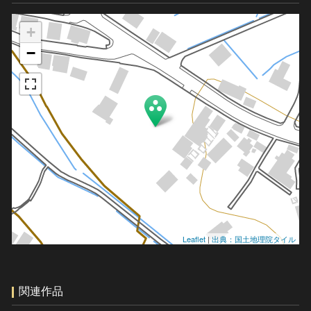
+
−
Leaflet
|
出典：国土地理院タイル
関連作品