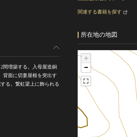
関連する書籍を探す
所在地の地図
+
−
を2間増築する。入母屋造銅
、背面に切妻屋根を突出す
配する。繋虹梁上に飾られる