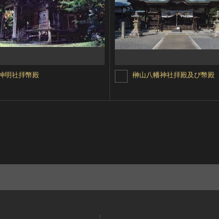
神明社拝幣殿
榊山八幡神社拝殿及び幣殿