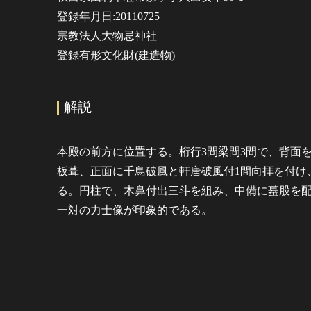
登録年月日:20110725
宗教法人大物忌神社
登録有形文化財(建造物)
解説
本殿の前方に位置する。桁行3間梁間3間で、背面
板葺、正面に千鳥破風と軒唐破風付1間向拝を付け
る。円柱で、木鼻付出三斗を組み、中備に蟇股を
一対の力士像が印象的である。