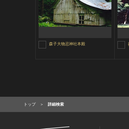
森子大物忌神社本殿
トップ
詳細検索