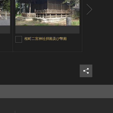
桜町二宮神社拝殿及び幣殿
大前神社 
シェア
ツイ