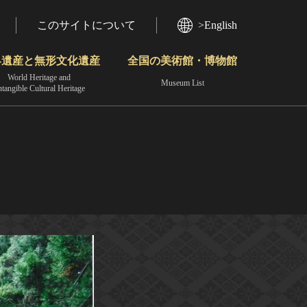
このサイトについて
>English
界遺産と無形文化遺産
全国の美術館・博物館
World Heritage and
Museum List
ntangible Cultural Heritage
今月のみどころ
動画で見る無形の文化財
地域から見る