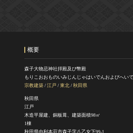
概要
森子大物忌神社拝殿及び幣殿
もりこおおものいみじんじゃはいでんおよびへい
宗教建築
/
江戸
/
東北
/
秋田県
秋田県
江戸
木造平屋建、銅板葺、建築面積98㎡
1棟
秋田県由利本荘市森子字八乙女下99-1