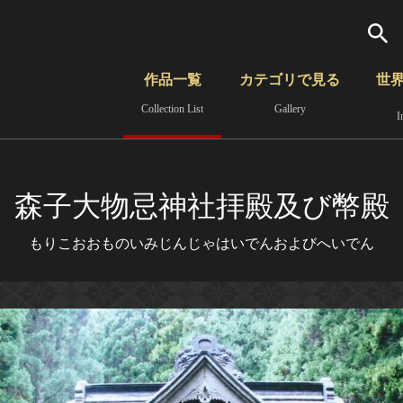
検索
作品一覧
カテゴリで見る
世
Collection List
Gallery
I
さらに詳細検索
覧
時代から見る
無形文化遺産
分野から見る
森子大物忌神社拝殿及び幣殿
もりこおおものいみじんじゃはいでんおよびへいでん