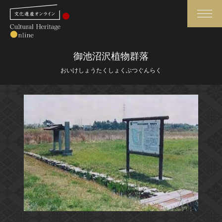
検索
御池沼沢植物群落
おいけしょうたくしょくぶつぐんらく
さらに詳細検索
さらに詳細検索
トップ
媒体資料・関連記事等
作品一覧
博物館、美術館の皆さまへ
カテゴリで見る
文化庁よりご挨拶
世界遺産と無形文化遺産
今月のみどころ
全国の美術館・博物館
お知らせ一覧