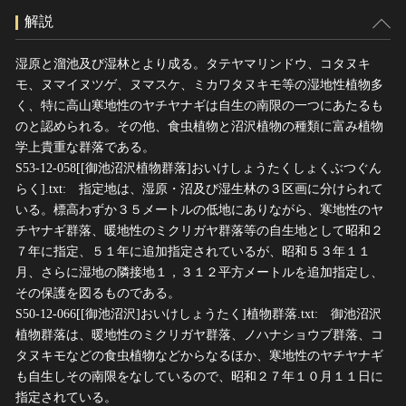
解説
湿原と溜池及び湿林とより成る。タテヤマリンドウ、コタヌキ
モ、ヌマイヌツゲ、ヌマスケ、ミカワタヌキモ等の湿地性植物多
く、特に高山寒地性のヤチヤナギは自生の南限の一つにあたるも
のと認められる。その他、食虫植物と沼沢植物の種類に富み植物
学上貴重な群落である。
S53-12-058[[御池沼沢植物群落]おいけしょうたくしょくぶつぐん
らく].txt: 指定地は、湿原・沼及び湿生林の３区画に分けられて
いる。標高わずか３５メートルの低地にありながら、寒地性のヤ
チヤナギ群落、暖地性のミクリガヤ群落等の自生地として昭和２
７年に指定、５１年に追加指定されているが、昭和５３年１１
月、さらに湿地の隣接地１，３１２平方メートルを追加指定し、
その保護を図るものである。
S50-12-066[[御池沼沢]おいけしょうたく]植物群落.txt: 御池沼沢
植物群落は、暖地性のミクリガヤ群落、ノハナショウブ群落、コ
タヌキモなどの食虫植物などからなるほか、寒地性のヤチヤナギ
も自生しその南限をなしているので、昭和２７年１０月１１日に
指定されている。