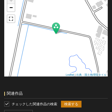
+
−
Leaflet
|
出典：国土地理院タイル
関連作品
チェックした関連作品の検索
検索する