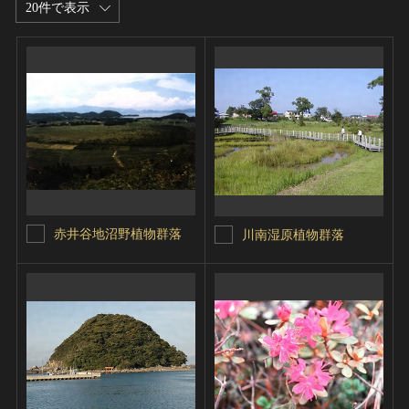
20件で表示
赤井谷地沼野植物群落
川南湿原植物群落