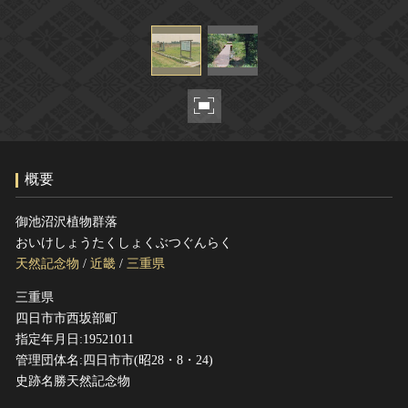
ヘルプ
このサイトについて
世界遺産
関連サイトリンク
無形文化遺産
サイトマップ
動画で見る無形の文化財
サイトのご意見はこちら
概要
文化遺産データベース
国指定文化財等データベース
御池沼沢植物群落
おいけしょうたくしょくぶつぐんらく
天然記念物
/
近畿
/
三重県
三重県
四日市市西坂部町
指定年月日:19521011
管理団体名:四日市市(昭28・8・24)
史跡名勝天然記念物