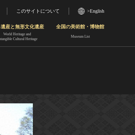
このサイトについて
>English
界遺産と無形文化遺産
全国の美術館・博物館
World Heritage and
Museum List
ntangible Cultural Heritage
今月のみどころ
動画で見る無形の文化財
地域から見る