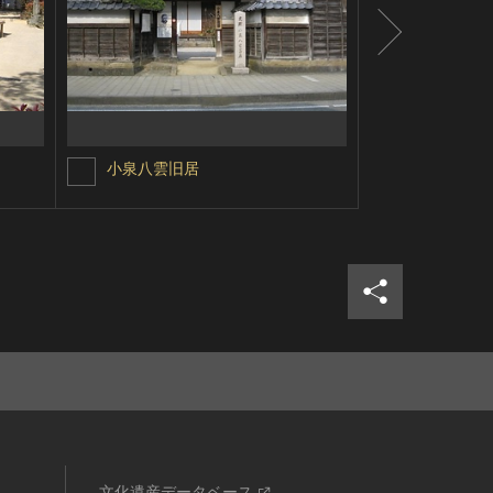
小泉八雲旧居
伊藤博文旧
シェア
ツイ
文化遺産データベース