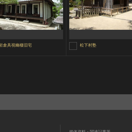
岩倉具視幽棲旧宅
松下村塾
媒体資料・関連記事等