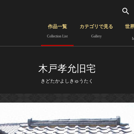
検索
作品一覧
カテゴリで見る
世
Collection List
Gallery
I
さらに詳細検索
覧
時代から見る
無形文化遺産
分野から見る
木戸孝允旧宅
きどたかよしきゅうたく