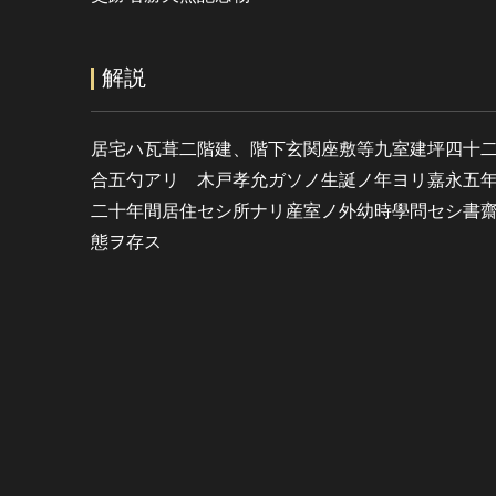
解説
居宅ハ瓦葺二階建、階下玄関座敷等九室建坪四十
合五勺アリ 木戸孝允ガソノ生誕ノ年ヨリ嘉永五
二十年間居住セシ所ナリ産室ノ外幼時學問セシ書
態ヲ存ス