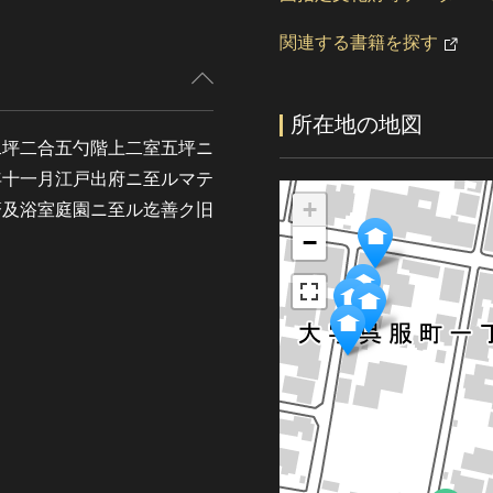
関連する書籍を探す
所在地の地図
二坪二合五勺階上二室五坪ニ
年十一月江戸出府ニ至ルマテ
+
齋及浴室庭園ニ至ル迄善ク旧
−