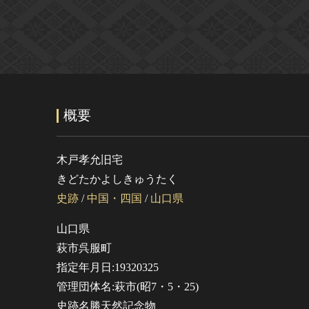
概要
木戸孝允旧宅
きどたかよしきゅうたく
史跡
/
中国・四国
/
山口県
山口県
萩市呉服町
指定年月日:19320325
管理団体名:萩市(昭7・5・25)
史跡名勝天然記念物