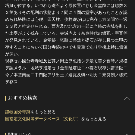
塔跡が位する。いづれも礎石よく原位置に存し金堂跡には総数３
２箇ありその配列の状態より７間に４間の堂宇があったことが認
められ塔跡には心礎、四天柱、側柱礎がほぼ完存し方３間で一辺
３３尺と推定せられる。西方及び北方の一部に当時の寺域を劃し
た土塁がよく残存している。寺域内より奈良時代の鐙瓦・宇瓦等
が発見されている。金堂跡・塔跡に整然と礎石が存し且つ土塁の
存することにおいて国分寺跡の中でも貴重であり学術上特に価値
が深い。
現存セル國分寺寺域及ビ其ノ附近ヲ包括シテ最モ善ク舊時ノ規模
ヲ認メラルゝ地域ヲ指定セリ金堂阯塔阯ニハ礎石現存シ講堂阯ニ
今ノ本堂南面ニ中門阯アリ出土ノ遺瓦及磚ハ明カニ奈良朝ノ樣式
ヲ存ス
おすすめ検索
讃岐国分寺跡
をもっと見る
国指定文化財等データベース（文化庁）
をもっと見る
関連リンク