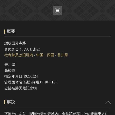
ヘルプ
このサイトについて
世界遺産
関連サイトリンク
無形文化遺産
サイトマップ
動画で見る無形の文化財
概要
サイトのご意見はこちら
讃岐国分寺跡
さぬきこくぶんじあと
文化遺産データベース
社寺跡又は旧境内
/
中国・四国
/
香川県
国指定文化財等データベース
香川県
高松市
指定年月日:19280324
管理団体名:高松市(昭3・10・15)
史跡名勝天然記念物
解説
字国分にあり、現国分寺の寺域内に金堂跡が存しその正面東方に