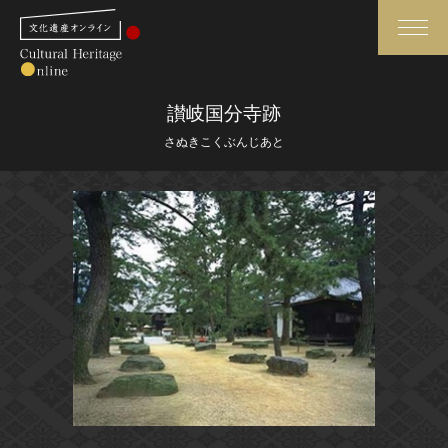
検索
讃岐国分寺跡
さぬきこくぶんじあと
さらに詳細検索
さらに詳細検索
トップ
媒体資料・関連記事等
作品一覧
博物館、美術館の皆さまへ
カテゴリで見る
文化庁よりご挨拶
世界遺産と無形文化遺産
今月のみどころ
全国の美術館・博物館
お知らせ一覧