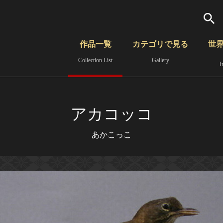
検索
作品一覧
カテゴリで見る
世
Collection List
Gallery
I
さらに詳細検索
覧
時代から見る
無形文化遺産
分野から見る
アカコッコ
あかこっこ