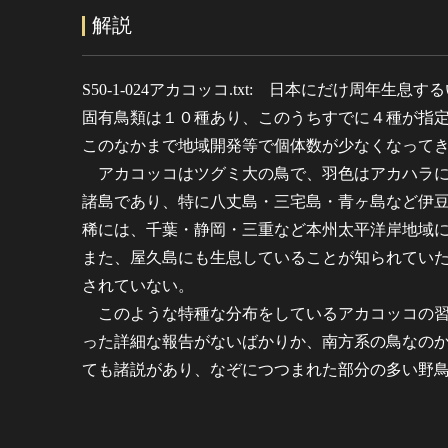
解説
S50-1-024アカコッコ.txt: 日本にだけ周年生
固有鳥類は１０種あり、このうちすでに４種が指
このなかまで地域開発等で個体数が少なくなって
アカコッコはツグミ大の鳥で、羽色はアカハラに
諸島であり、特に八丈島・三宅島・青ヶ島など伊
稀には、千葉・静岡・三重など本州太平洋岸地域
また、屋久島にも生息していることが知られてい
されていない。
このような特種な分布をしているアカコッコの習
った詳細な報告がないばかりか、南方系の鳥なの
ても諸説があり、なぞにつつまれた部分の多い野