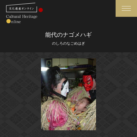
検索
能代のナゴメハギ
のしろのなごめはぎ
さらに詳細検索
さらに詳細検索
トップ
媒体資料・関連記事等
作品一覧
博物館、美術館の皆さまへ
カテゴリで見る
文化庁よりご挨拶
世界遺産と無形文化遺産
今月のみどころ
全国の美術館・博物館
お知らせ一覧