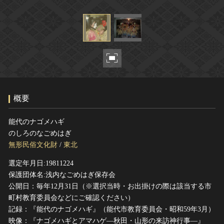
ヘルプ
このサイトについて
世界遺産
関連サイトリンク
無形文化遺産
サイトマップ
動画で見る無形の文化財
サイトのご意見はこちら
概要
文化遺産データベース
国指定文化財等データベース
能代のナゴメハギ
のしろのなごめはぎ
無形民俗文化財
/
東北
選定年月日:19811224
保護団体名:浅内なごめはぎ保存会
公開日：毎年12月31日（※選択当時・お出掛けの際は該当する市
町村教育委員会などにご確認ください）
記録：『能代のナゴメハギ』（能代市教育委員会・昭和59年3月）
映像：『ナゴメハギとアマハゲ―秋田・山形の来訪神行事―』