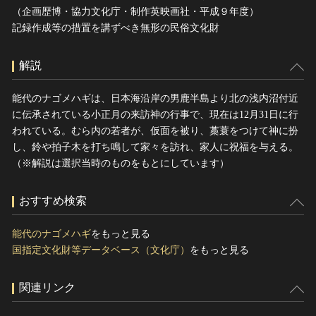
（企画歴博・協力文化庁・制作英映画社・平成９年度）
記録作成等の措置を講ずべき無形の民俗文化財
解説
能代のナゴメハギは、日本海沿岸の男鹿半島より北の浅内沼付近
に伝承されている小正月の来訪神の行事で、現在は12月31日に行
われている。むら内の若者が、仮面を被り、藁蓑をつけて神に扮
し、鈴や拍子木を打ち鳴して家々を訪れ、家人に祝福を与える。
（※解説は選択当時のものをもとにしています）
おすすめ検索
能代のナゴメハギ
をもっと見る
国指定文化財等データベース（文化庁）
をもっと見る
関連リンク