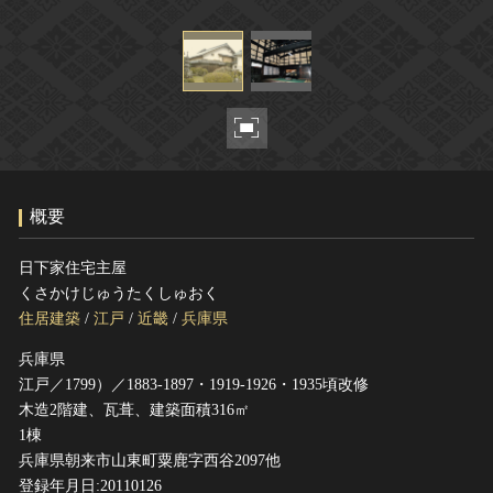
ヘルプ
このサイトについて
世界遺産
関連サイトリンク
無形文化遺産
サイトマップ
動画で見る無形の文化財
サイトのご意見はこちら
概要
文化遺産データベース
国指定文化財等データベース
日下家住宅主屋
くさかけじゅうたくしゅおく
住居建築
/
江戸
/
近畿
/
兵庫県
兵庫県
江戸／1799）／1883-1897・1919-1926・1935頃改修
木造2階建、瓦葺、建築面積316㎡
1棟
兵庫県朝来市山東町粟鹿字西谷2097他
登録年月日:20110126