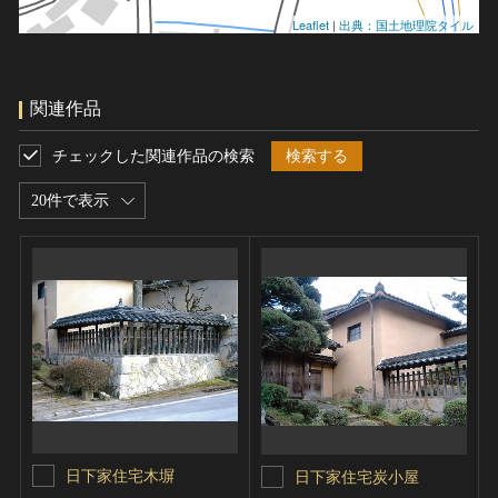
Leaflet
|
出典：国土地理院タイル
関連作品
チェックした関連作品の検索
検索する
20件で表示
日下家住宅木塀
日下家住宅炭小屋