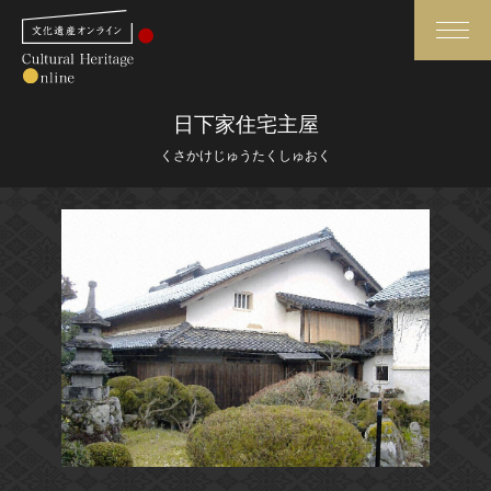
検索
日下家住宅主屋
くさかけじゅうたくしゅおく
さらに詳細検索
さらに詳細検索
トップ
媒体資料・関連記事等
作品一覧
博物館、美術館の皆さまへ
カテゴリで見る
文化庁よりご挨拶
世界遺産と無形文化遺産
今月のみどころ
全国の美術館・博物館
お知らせ一覧