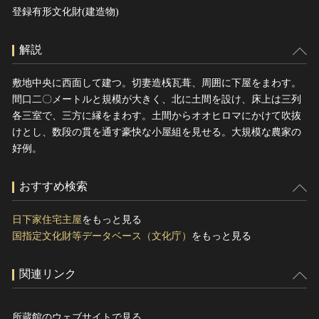
登録有形文化財(建造物)
解説
敷地中央に西面して建つ。切妻造桟瓦葺、周囲に下屋をまわす。
間口二〇メートルと規模が大きく、北に土間を設け、床上は三列
各三室で、三方に縁をまわす。土間からオオヒロマにかけて吹抜
けとし、数段の貫を通す豪快な小屋組を見せる。大規模な農家の
好例。
おすすめ検索
日下家住宅主屋
をもっと見る
国指定文化財等データベース（文化庁）
をもっと見る
関連リンク
所蔵館のウェブサイトで見る