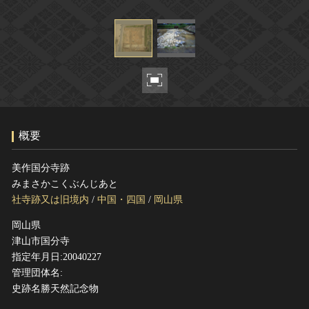
ヘルプ
このサイトについて
世界遺産
関連サイトリンク
無形文化遺産
サイトマップ
動画で見る無形の文化財
サイトのご意見はこちら
概要
文化遺産データベース
国指定文化財等データベース
美作国分寺跡
みまさかこくぶんじあと
社寺跡又は旧境内
/
中国・四国
/
岡山県
岡山県
津山市国分寺
指定年月日:20040227
管理団体名:
史跡名勝天然記念物