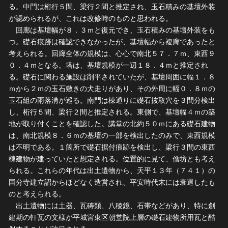
る。中門は桁行５間、梁行２間と推定され、玉石積みの基壇外装
が認められるが、これは改修時のものと思われる。
回廊は基壇幅が８．３ｍと復元でき、玉石積みの基壇外装をも
つ。礎石痕跡は確認できなかったが、基壇幅から複廊であったと
考えられる。回廊全体の規模は、心心で南北５７．７ｍ、東西９
０．４ｍとなる。塔は、基壇規模が一辺１８．４ｍと推定され
る。礎石に関わる施設は削平されていたが、基壇周囲に幅１．８
ｍから２ｍの玉石敷きの犬走りがあり、その外周に幅０．８ｍの
玉石組の雨落溝が巡る。南門は棟通りに礎石抜取穴を３間分検出
し、桁行５間、梁行２間と推定される。東側で、基壇幅４ｍの築
地が取り付くことを確認した。講堂の北約５０ｍにある礎石建物
は、南北規模８．６ｍの基壇の一部を検出したのみで、東西規模
は不明である。１箇所で礎石据付痕跡を検出し、梁行３間の東西
棟建物が建っていたと想定される。位置的に見て、僧坊とも考え
られる。これらの年代は出土遺物から、天平１３年（７４１）の
国分寺建立詔からほどなく造営され、平安時代末には衰退したも
のと考えられる。
出土遺物には土器、瓦磚類、八稜鏡、石帯などがあり、特に創
建期の軒瓦の文様が平城宮東区朝堂院上層の礎石建物所用瓦と酷