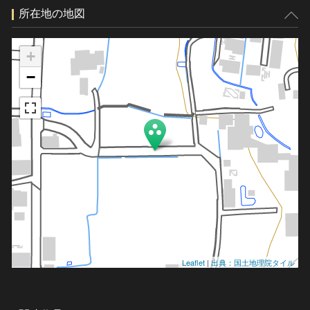
所在地の地図
+
−
Leaflet
|
出典：国土地理院タイル