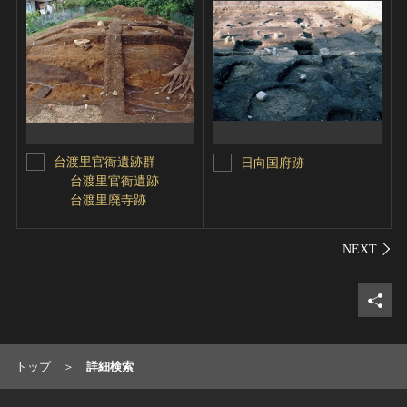
台渡里官衙遺跡群
日向国府跡
台渡里官衙遺跡
台渡里廃寺跡
シェ
トップ
詳細検索