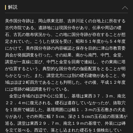
解説
美作国分寺跡は、岡山県東北部、吉井川近くの台地上に所在する
古代寺院である。遺跡地には現国分寺があり、伝承や周辺の礎
石、古瓦の散布状況から、この地に国分寺跡が存在することが想
定されていた。こうした状況を受け、昭和５１年度から５４年度
にかけて、美作国分寺跡の内容確認と保存を目的に津山市教育委
員会が発掘調査を行った。その結果、南から南門、中門、金堂、
講堂が一直線に並び、中門と金堂を回廊で連結し、その東南に塔
が位置するという、典型的な国分寺式の伽藍配置をとることが明
らかとなった。また、講堂北方には別の礎石建物があること、寺
域はほぼ２町四方であることも判明した。その後、平成１２年度
には塔跡の確認調査を行っている。
金堂は寺域のほぼ中心に位置し、基壇は東西３７．３ｍ、南北
２２．４ｍに復元される。礎石は遺存していなかったが、抜取穴
を１箇所で確認した。基壇周囲には幅１．３ｍの玉石敷きの犬走
りがあり、その外周に幅７５cm、深さ１５cmの玉石組の雨落溝が
巡る。講堂は東西２９．７ｍ、南北１９ｍの基壇で、外装には磚
を立て並べる。西辺で、落とし込まれた礎石を１個検出してい