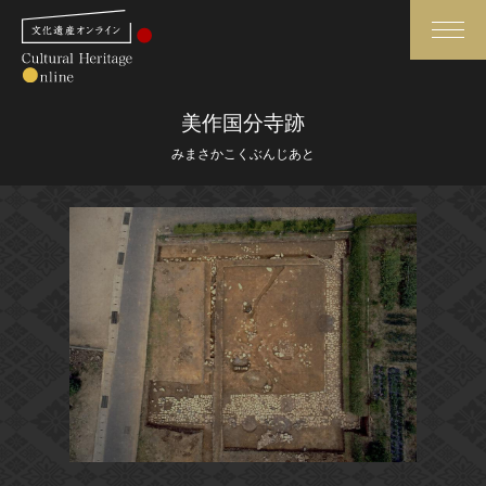
検索
美作国分寺跡
みまさかこくぶんじあと
さらに詳細検索
さらに詳細検索
トップ
媒体資料・関連記事等
作品一覧
博物館、美術館の皆さまへ
カテゴリで見る
文化庁よりご挨拶
世界遺産と無形文化遺産
今月のみどころ
全国の美術館・博物館
お知らせ一覧