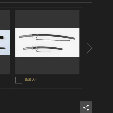
黒漆大小
業平東下り
シェア
ツイ