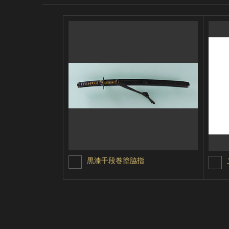
黒漆千段巻塗脇指