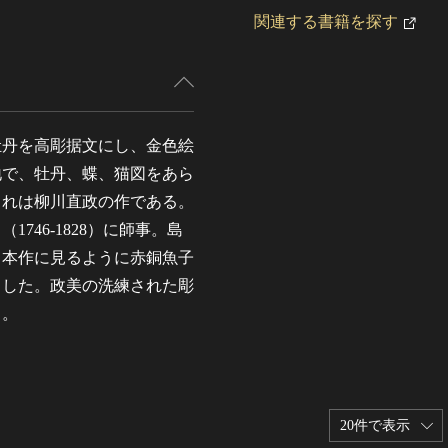
関連する書籍を探す
牡丹を高彫据文にし、金色絵
地で、牡丹、蝶、猫図をあら
これは柳川直政の作である。
46-1828）に師事。島
。本作に見るように赤銅魚子
とした。政美の洗練された彫
る。
20件で表示