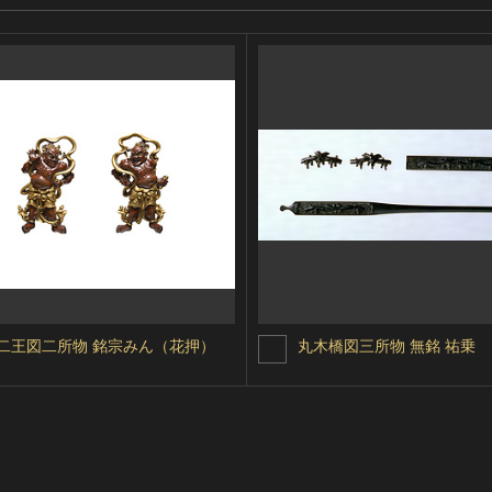
二王図二所物 銘宗みん（花押）
丸木橋図三所物 無銘 祐乗