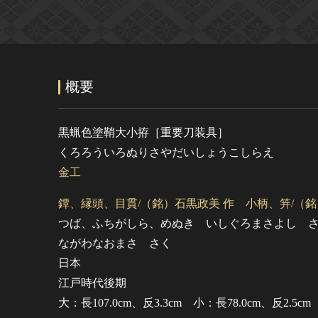
概要
黒蝋色塗鞘大小拵［重要刀装具］
くろろういろぬりさやだいしょうこしらえ
金工
鐔、縁頭、目貫/（銘）石黒政美 作 小柄、笄/（銘
つば、ふちがしら、めぬき いしぐろまさよし 
ながわなおまさ さく
日本
江戸時代後期
大：長107.0cm、反3.3cm 小：長78.0cm、反2.5cm