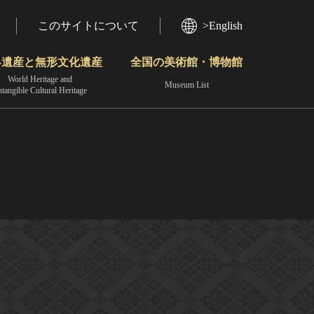
このサイトについて
>English
界遺産と無形文化遺産
全国の美術館・博物館
World Heritage and
Museum List
ntangible Cultural Heritage
今月のみどころ
動画で見る無形の文化財
地域から見る
］