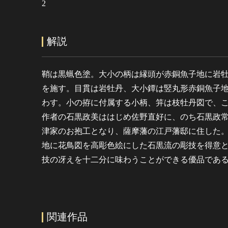
2
解説
鞘は黒蝋色塗。大小の柄は縁頭が赤銅魚子地に岩
を施す。目貫は岩牡丹、大小鐔は竪丸形赤銅魚子
わす。小の拵に付属する小柄、笄は枝牡丹図で、
作者の石黒政美ははじめ佐野直好に、のち石黒政常（17
津家のお抱工となり、薩摩藩の江戸藩邸に住した
地に花鳥図を高彫色絵にした石黒流の彫技を得意
技の冴えを十二分に味わうことができる優品であ
関連作品