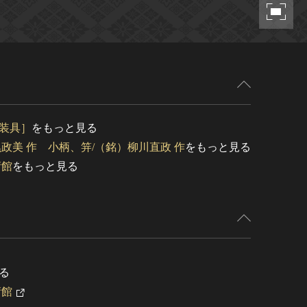
装具］
をもっと見る
政美 作 小柄、笄/（銘）柳川直政 作
をもっと見る
術館
をもっと見る
る
術館