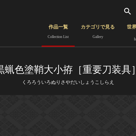
検索
作品一覧
カテゴリで見る
世
Collection List
Gallery
I
さらに詳細検索
覧
時代から見る
無形文化遺産
分野から見る
黒蝋色塗鞘大小拵［重要刀装具
くろろういろぬりさやだいしょうこしらえ