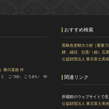
おすすめ検索
黒蝋色塗鞘大小拵［重要刀
鐔、縁頭、目貫/（銘）石黒
公益財団法人 東京富士美
）柳川直政 作
さく こづか、こうがい や
関連リンク
所蔵館のウェブサイトで見
公益財団法人 東京富士美