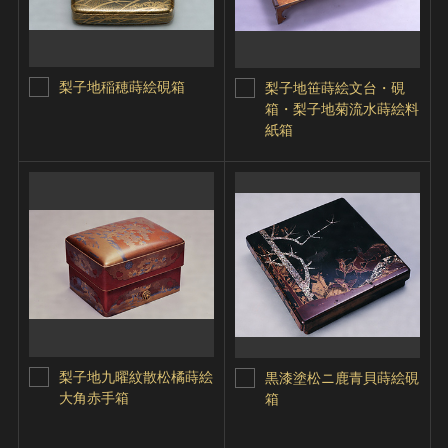
梨子地稲穂蒔絵硯箱
梨子地笹蒔絵文台・硯
箱・梨子地菊流水蒔絵料
紙箱
梨子地九曜紋散松橘蒔絵
黒漆塗松ニ鹿青貝蒔絵硯
大角赤手箱
箱