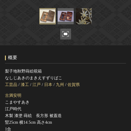
ヘルプ
このサイトについて
世界遺産
関連サイトリンク
無形文化遺産
サイトマップ
動画で見る無形の文化財
サイトのご意見はこちら
概要
文化遺産データベース
国指定文化財等データベース
梨子地秋野蒔絵硯箱
なしじあきのまきえすずりばこ
工芸品
/
漆工
/
江戸
/
日本
/
九州
/
佐賀県
古満安明
こまやすあき
江戸時代
木製 漆塗 蒔絵 長方形 被蓋造
竪25cm 横14.5cm 高さ4cm
1合