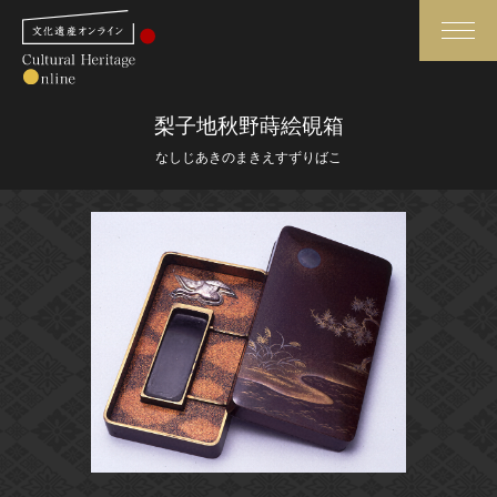
検索
梨子地秋野蒔絵硯箱
なしじあきのまきえすずりばこ
さらに詳細検索
さらに詳細検索
トップ
媒体資料・関連記事等
作品一覧
博物館、美術館の皆さまへ
カテゴリで見る
文化庁よりご挨拶
世界遺産と無形文化遺産
今月のみどころ
全国の美術館・博物館
お知らせ一覧