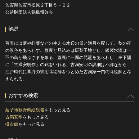
佐賀県佐賀市松原２丁目５－２２
公益財団法人鍋島報效会
解説
蓋表には薄や紅葉などの生える水辺の景と満月を配して、秋の夜
の景色をあらわす。蓋裏と見込みは斑梨子地とし、銀製水滴は一
羽の鳥が飛ぶさまを象る。蓋裏に一面の琵琶をあらわし、左下隅
に「古満安明作」の銘をいれる。古満安明の詳細は不詳ながら、
江戸時代に幕府の御用蒔絵師をつとめた古満家一門の蒔絵師と考
えられる。
おすすめ検索
梨子地秋野蒔絵硯箱
をもっと見る
古満安明
をもっと見る
徴古館
をもっと見る