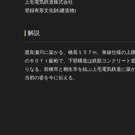
上毛電気鉄道株式会社
登録有形文化財(建造物)
解説
渡良瀬川に架かる、橋長１５７ｍ、単線仕様の上
の６０ｆｔ鈑桁で、下部構造は鉄筋コンクリート
りなる。前橋市と桐生市を結ぶ上毛電気鉄道に築
当初の姿を今に伝える。