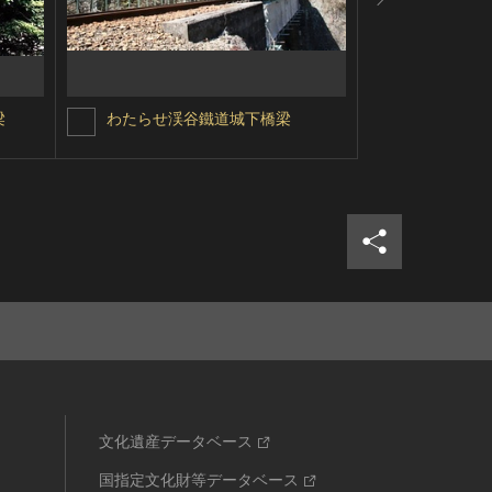
梁
わたらせ渓谷鐵道城下橋梁
天竜浜名湖
シェア
ツイ
文化遺産データベース
国指定文化財等データベース