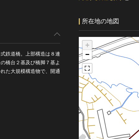
所在地の地図
+
−
路式鉄道橋。上部構造は８連
造の橋台２基及び橋脚７基よ
かれた大規模構造物で、開通