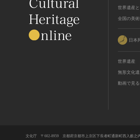
世界遺産と
全国の美術
日本
世界遺産
無形文化遺
動画で見る
文化庁 〒602-8959 京都府京都市上京区下長者町通新町西入藪之内