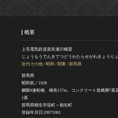
概要
上毛電気鉄道渡良瀬川橋梁
じょうもうでんきてつどうわたらせがわきょうり
近代その他
/
昭和
/
関東
/
群馬県
群馬県
昭和前／1928
鋼製8連桁橋、橋長157m、コンクリート造橋脚7基
1基
群馬県桐生市堤町～相生町
登録年月日:20071002