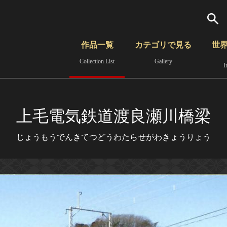
検索
作品一覧
カテゴリで見る
世
Collection List
Gallery
I
さらに詳細検索
覧
時代から見る
無形文化遺産
分野から見る
上毛電気鉄道渡良瀬川橋梁
じょうもうでんきてつどうわたらせがわきょうりょう