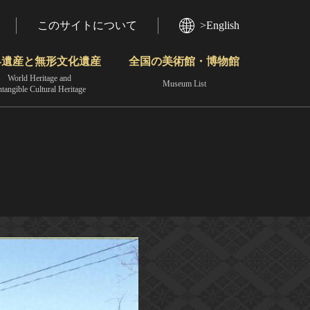
このサイトについて
>English
界遺産と無形文化遺産
全国の美術館・博物館
World Heritage and
Museum List
ntangible Cultural Heritage
今月のみどころ
動画で見る無形の文化財
地域から見る