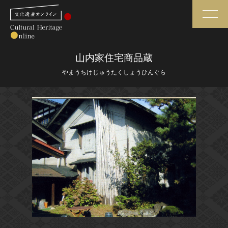
検索
山内家住宅商品蔵
やまうちけじゅうたくしょうひんぐら
さらに詳細検索
さらに詳細検索
トップ
媒体資料・関連記事等
作品一覧
博物館、美術館の皆さまへ
カテゴリで見る
文化庁よりご挨拶
世界遺産と無形文化遺産
今月のみどころ
全国の美術館・博物館
お知らせ一覧