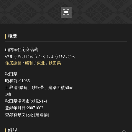
ヘルプ
このサイトについて
世界遺産
関連サイトリンク
無形文化遺産
サイトマップ
動画で見る無形の文化財
概要
サイトのご意見はこちら
山内家住宅商品蔵
やまうちけじゅうたくしょうひんぐら
文化遺産データベース
住居建築
/
昭和
/
東北
/
秋田県
国指定文化財等データベース
秋田県
昭和前／1935
土蔵造2階建、鉄板葺、建築面積50㎡
1棟
秋田県湯沢市吹張2-1-4
登録年月日:20071002
登録有形文化財(建造物)
解説