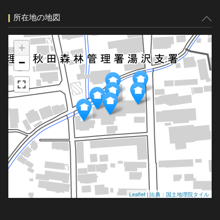
所在地の地図
+
−
Leaflet
|
出典：国土地理院タイル