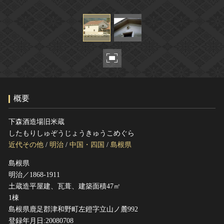
ヘルプ
このサイトについて
世界遺産
関連サイトリンク
無形文化遺産
サイトマップ
動画で見る無形の文化財
サイトのご意見はこちら
概要
文化遺産データベース
国指定文化財等データベース
下森酒造場旧米蔵
したもりしゅぞうじょうきゅうこめぐら
近代その他
/
明治
/
中国・四国
/
島根県
島根県
明治／1868-1911
土蔵造平屋建、瓦葺、建築面積47㎡
1棟
島根県鹿足郡津和野町左鐙字立山ノ麓992
登録年月日:20080708