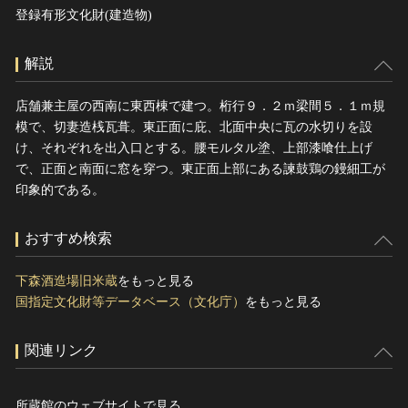
登録有形文化財(建造物)
解説
店舗兼主屋の西南に東西棟で建つ。桁行９．２ｍ梁間５．１ｍ規
模で、切妻造桟瓦葺。東正面に庇、北面中央に瓦の水切りを設
け、それぞれを出入口とする。腰モルタル塗、上部漆喰仕上げ
で、正面と南面に窓を穿つ。東正面上部にある諫鼓鶏の鏝細工が
印象的である。
おすすめ検索
下森酒造場旧米蔵
をもっと見る
国指定文化財等データベース（文化庁）
をもっと見る
関連リンク
所蔵館のウェブサイトで見る