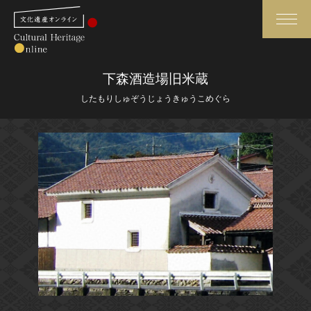
検索
下森酒造場旧米蔵
したもりしゅぞうじょうきゅうこめぐら
さらに詳細検索
さらに詳細検索
トップ
媒体資料・関連記事等
作品一覧
博物館、美術館の皆さまへ
カテゴリで見る
文化庁よりご挨拶
世界遺産と無形文化遺産
今月のみどころ
全国の美術館・博物館
お知らせ一覧