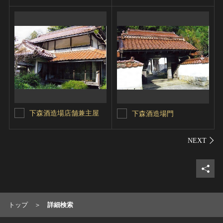
下森酒造場店舗兼主屋
下森酒造場門
シェ
トップ
詳細検索