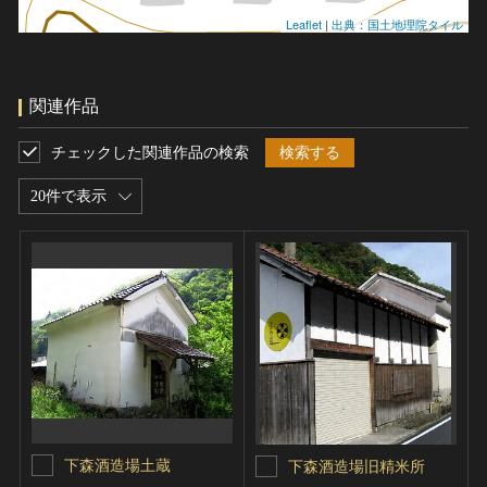
Leaflet
|
出典：国土地理院タイル
関連作品
チェックした関連作品の検索
検索する
20件で表示
下森酒造場土蔵
下森酒造場旧精米所