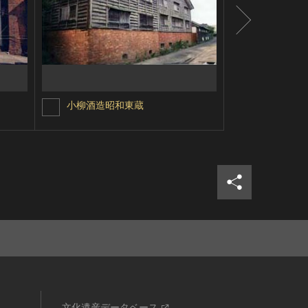
小柳酒造昭和東蔵
小柳酒造麹
シェア
ツイ
文化遺産データベース