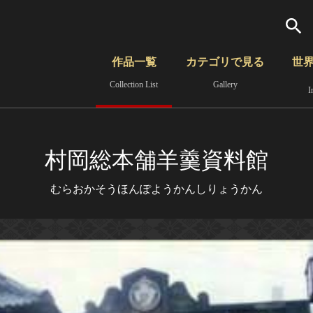
検索
作品一覧
カテゴリで見る
世
Collection List
Gallery
I
さらに詳細検索
覧
時代から見る
無形文化遺産
分野から見る
村岡総本舗羊羹資料館
むらおかそうほんぽようかんしりょうかん