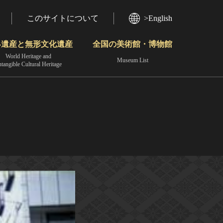
このサイトについて
>English
界遺産と無形文化遺産
全国の美術館・博物館
World Heritage and
Museum List
ntangible Cultural Heritage
今月のみどころ
動画で見る無形の文化財
地域から見る