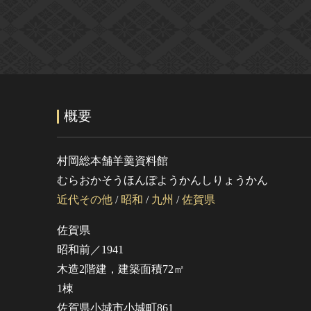
概要
村岡総本舗羊羹資料館
むらおかそうほんぽようかんしりょうかん
近代その他
/
昭和
/
九州
/
佐賀県
佐賀県
昭和前／1941
木造2階建，建築面積72㎡
1棟
佐賀県小城市小城町861