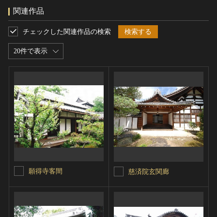
関連作品
チェックした関連作品の検索
検索する
20件で表示
願得寺客間
慈済院玄関廊