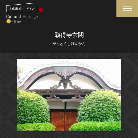
検索
願得寺玄関
がんとくじげんかん
さらに詳細検索
さらに詳細検索
トップ
媒体資料・関連記事等
作品一覧
博物館、美術館の皆さまへ
カテゴリで見る
文化庁よりご挨拶
世界遺産と無形文化遺産
今月のみどころ
全国の美術館・博物館
お知らせ一覧