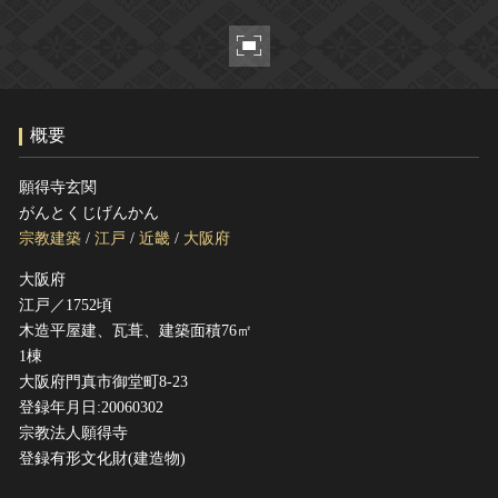
ヘルプ
このサイトについて
世界遺産
関連サイトリンク
無形文化遺産
サイトマップ
動画で見る無形の文化財
概要
サイトのご意見はこちら
願得寺玄関
がんとくじげんかん
文化遺産データベース
宗教建築
/
江戸
/
近畿
/
大阪府
国指定文化財等データベース
大阪府
江戸／1752頃
木造平屋建、瓦葺、建築面積76㎡
1棟
大阪府門真市御堂町8-23
登録年月日:20060302
宗教法人願得寺
登録有形文化財(建造物)