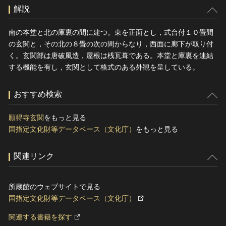
解説
南の本堂と北の庫裏の間に建つ。東を正面とし，式台付１０畳間
の玄関と，その北の８畳の次の間からなり，西面に廊下が取り付
く。玄関部は唐破風造，屋根は桟瓦葺である。本堂と庫裏を連結
する機能を有し，玄関として格式のある外観を呈している。
おすすめ検索
願得寺玄関
をもっと見る
国指定文化財等データベース（文化庁）
をもっと見る
関連リンク
所蔵館のウェブサイトで見る
国指定文化財等データベース（文化庁）
関連する書籍を探す