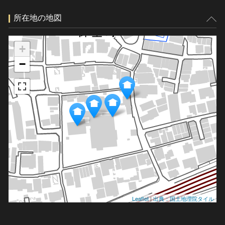
所在地の地図
+
−
Leaflet
|
出典：国土地理院タイル