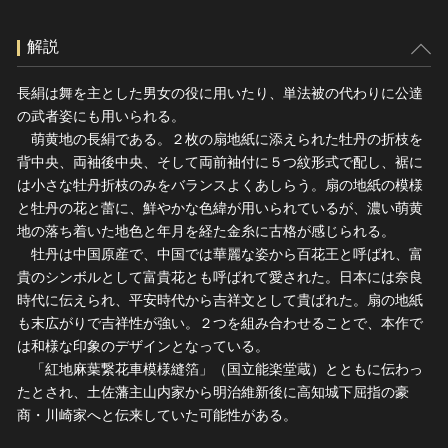
解説
長絹は舞を主とした男女の役に用いたり、単法被の代わりに公達
の武者姿にも用いられる。
萌黄地の長絹である。２枚の扇地紙に添えられた牡丹の折枝を
背中央、両袖後中央、そして両前袖付に５つ紋形式で配し、裾に
は小さな牡丹折枝のみをバランスよくあしらう。扇の地紙の模様
と牡丹の花と蕾に、鮮やかな色緯が用いられているが、濃い萌黄
地の落ち着いた地色と年月を経た金糸に古格が感じられる。
牡丹は中国原産で、中国では華麗な姿から百花王と呼ばれ、富
貴のシンボルとして富貴花とも呼ばれて愛された。日本には奈良
時代に伝えられ、平安時代から吉祥文として貴ばれた。扇の地紙
も末広がりで吉祥性が強い。２つを組み合わせることで、本作で
は和様な印象のデザインとなっている。
「紅地麻葉繋花車模様縫箔」（国立能楽堂蔵）とともに伝わっ
たとされ、土佐藩主山内家から明治維新後に高知城下屈指の豪
商・川崎家へと伝来していた可能性がある。