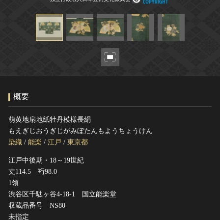
ヘルプ
このサイトについて
世界遺産
関連サイトリンク
無形文化遺産
サイトマップ
動画で見る無形の文化財
サイトのご意見はこちら
概要
文化遺産データベース
国指定文化財等データベース
萌黄地扇地紙牡丹模様長絹
もえぎじおうぎじがみぼたんもようちょうけん
染織
/
能楽
/
江戸
/
東京都
江戸中後期・18～19世紀
丈114.5 裄98.0
1領
渋谷区千駄ヶ谷4-18-1 国立能楽堂
収蔵品番号 NS80
未指定