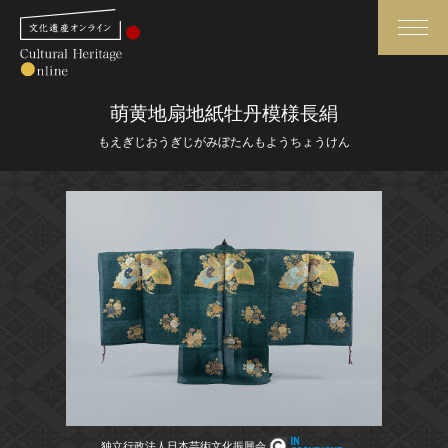
検索
萌黄地扇地紙牡丹模様長絹
もえぎじおうぎじがみぼたんもようちょうけん
さらに詳細検索
さらに詳細検索
トップ
媒体資料・関連記事等
作品一覧
博物館、美術館の皆さまへ
カテゴリで見る
文化庁よりご挨拶
世界遺産と無形文化遺産
今月のみどころ
全国の美術館・博物館
お知らせ一覧
独立行政法人日本芸術文化振興会
独立行政法人日本芸術文化振興会