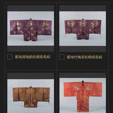
紫地扇地紙松模様長絹
紫地竹梅若松模様長絹