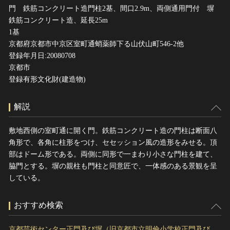
門 鉄筋コンクリート造門柱2基、間口2.9m、両側通用門付 塀
鉄筋コンクリート造、延長25m
1基
京都府京都市中京区室町通蛸薬師下る山伏山町546-2他
登録年月日:20080708
京都市
登録有形文化財(建造物)
解説
敷地西側の室町通に開く門。鉄筋コンクリート造の門柱は断面八
角形で、各角に柱形をつけ、セセッション風の造形をみせる。頂
部はドーム形である。両側に同形で一まわり小さな門柱を建て、
脇門とする。塀の親柱も門柱と同意匠で、一体感のある景観を呈
している。
おすすめ検索
京都芸術センター正門及び塀（旧京都市立明倫小学校正門及び