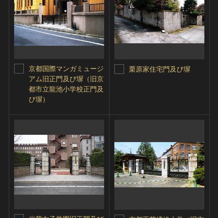
京都国際マンガミュージ
栗原家住宅門及び塀
アム旧正門及び塀（旧京
都市立龍池小学校正門及
び塀）