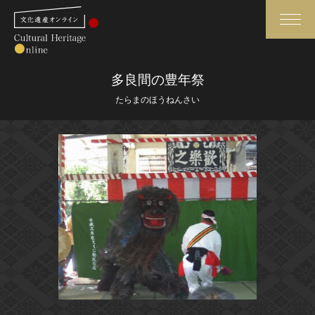
検索
多良間の豊年祭
たらまのほうねんさい
さらに詳細検索
さらに詳細検索
トップ
媒体資料・関連記事等
作品一覧
博物館、美術館の皆さまへ
カテゴリで見る
文化庁よりご挨拶
世界遺産と無形文化遺産
今月のみどころ
全国の美術館・博物館
お知らせ一覧