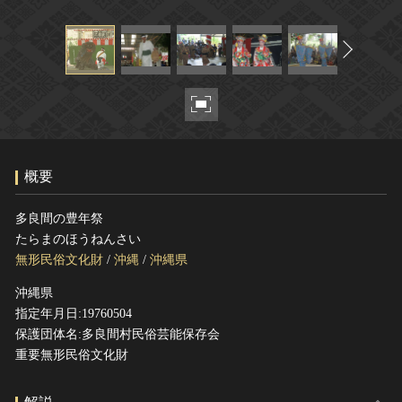
ヘルプ
このサイトについて
世界遺産
関連サイトリンク
無形文化遺産
サイトマップ
動画で見る無形の文化財
サイトのご意見はこちら
概要
文化遺産データベース
国指定文化財等データベース
多良間の豊年祭
たらまのほうねんさい
無形民俗文化財
/
沖縄
/
沖縄県
沖縄県
指定年月日:19760504
保護団体名:多良間村民俗芸能保存会
重要無形民俗文化財