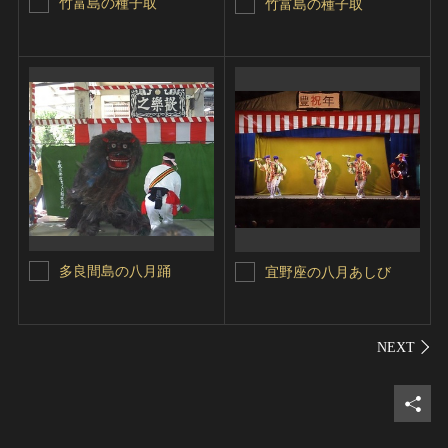
竹富島の種子取
竹富島の種子取
多良間島の八月踊
宜野座の八月あしび
シェ