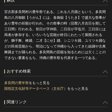
解説
宮古郡多良間村の豊年祭である。これを八月踊ともいう。多良間
島の八月御願【うがん】には、各御嶽【うたき】で盛大な祭事が
あり豊年の祈願が行われ、その祭事の時（旧暦八月吉日を期して
三日間）行われる。初日が字仲筋、二日目が字塩川、三日目には
両者が参加する。いろいろな芸能が終日にわたって展開される
が、獅子舞、棒踊、二才【にせ】踊、シニツキ踊、ユリツキ踊な
どの民俗芸能から、明治になって沖縄から入ってきた組踊や古典
舞踊までが踊られる。多良間島の芸能を知るためには欠くことの
できない要素をもち、沖縄の豊年祭を代表する一つである。
おすすめ検索
多良間の豊年祭
をもっと見る
国指定文化財等データベース（文化庁）
をもっと見る
関連リンク