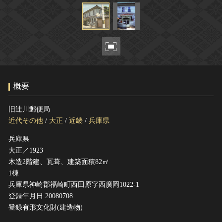
ヘルプ
このサイトについて
世界遺産
関連サイトリンク
無形文化遺産
サイトマップ
動画で見る無形の文化財
サイトのご意見はこちら
概要
文化遺産データベース
旧辻川郵便局
国指定文化財等データベース
近代その他
/
大正
/
近畿
/
兵庫県
兵庫県
大正／1923
木造2階建、瓦葺、建築面積82㎡
1棟
兵庫県神崎郡福崎町西田原字西廣岡1022-1
登録年月日:20080708
登録有形文化財(建造物)