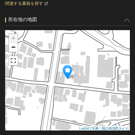
関連する書籍を探す
所在地の地図
+
−
Leaflet
|
出典：国土地理院タイル