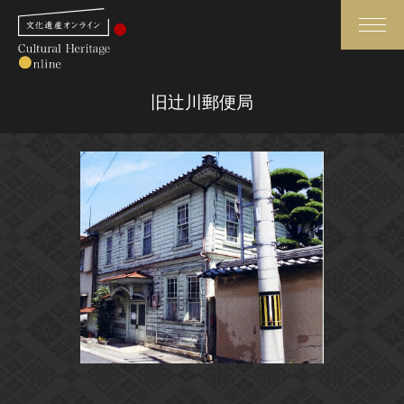
検索
旧辻川郵便局
さらに詳細検索
さらに詳細検索
トップ
媒体資料・関連記事等
作品一覧
博物館、美術館の皆さまへ
カテゴリで見る
文化庁よりご挨拶
世界遺産と無形文化遺産
今月のみどころ
全国の美術館・博物館
お知らせ一覧