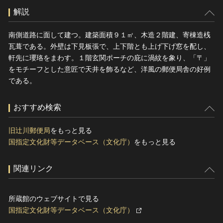
解説
南側道路に面して建つ。建築面積９１㎡、木造２階建、寄棟造桟
瓦葺である。外壁は下見板張で、上下階とも上げ下げ窓を配し、
軒先に瓔珞をまわす。１階玄関ポーチの庇に渦紋を象り、「〒」
をモチーフとした意匠で天井を飾るなど、洋風の郵便局舎の好例
である。
おすすめ検索
旧辻川郵便局
をもっと見る
国指定文化財等データベース（文化庁）
をもっと見る
関連リンク
所蔵館のウェブサイトで見る
国指定文化財等データベース（文化庁）