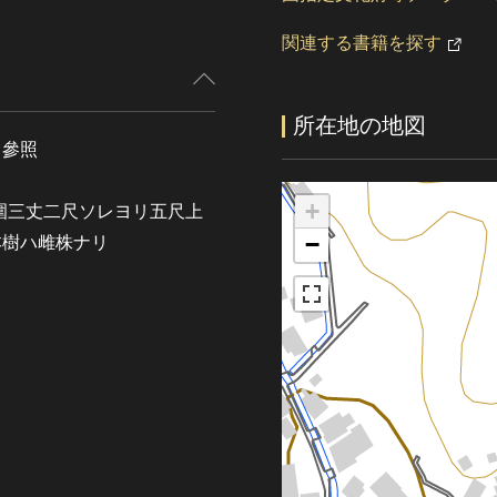
関連する書籍を探す
所在地の地図
 參照
+
部ノ周圍三丈二尺ソレヨリ五尺上
−
本樹ハ雌株ナリ