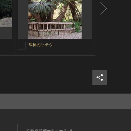
常神のソテツ
清澄の大ス
シェア
ツイ
文化遺産データベース