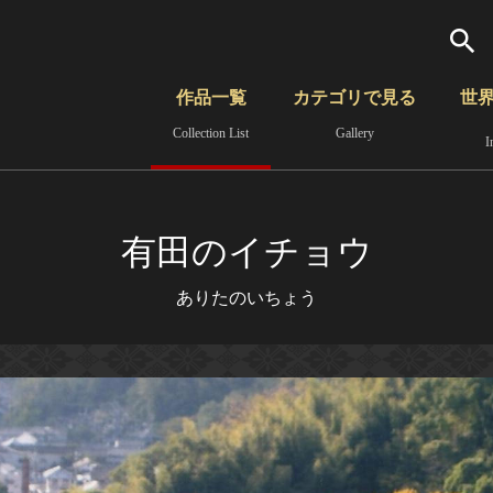
検索
作品一覧
カテゴリで見る
世
Collection List
Gallery
I
さらに詳細検索
覧
時代から見る
無形文化遺産
分野から見る
有田のイチョウ
ありたのいちょう