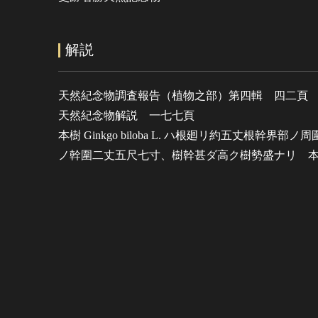
解説
天然紀念物調査報告（植物之部）第四輯 四二頁
天然紀念物解説 一七七頁
本樹 Ginkgo biloba L. ハ根廻リ約五丈根幹界
ノ幹圍二丈五尺七寸、樹幹甚ダ高ク樹勢盛ナリ 