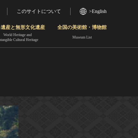
このサイトについて
>English
界遺産と無形文化遺産
全国の美術館・博物館
World Heritage and
Museum List
ntangible Cultural Heritage
今月のみどころ
動画で見る無形の文化財
地域から見る