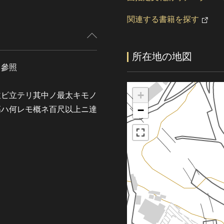
関連する書籍を探す
所在地の地図
 參照
+
並ビ立テリ其中ノ最太キモノ
−
高ハ何レモ概ネ百尺以上ニ達