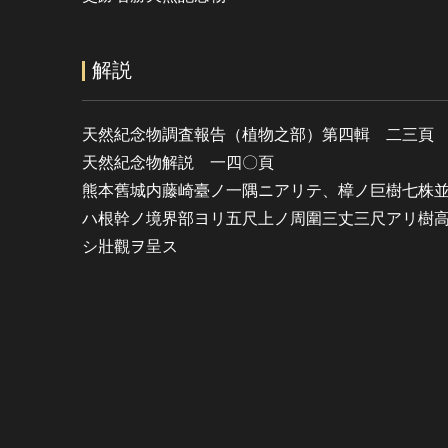
解説
天然紀念物調査報告（植物之部）第四輯 二三頁
天然紀念物解説 一四〇頁
熊本舊城内藤崎臺ノ一隅ニアリテ、樟ノ巨樹七株
ハ根幹ノ境界部ヨリ五尺上ノ周圍三丈三尺アリ樹
シ壯觀ヲ呈ス