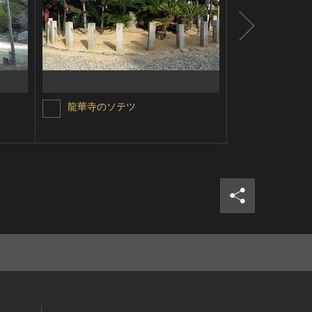
龍華寺のソテツ
苦竹のイチ
シェア
ツイ