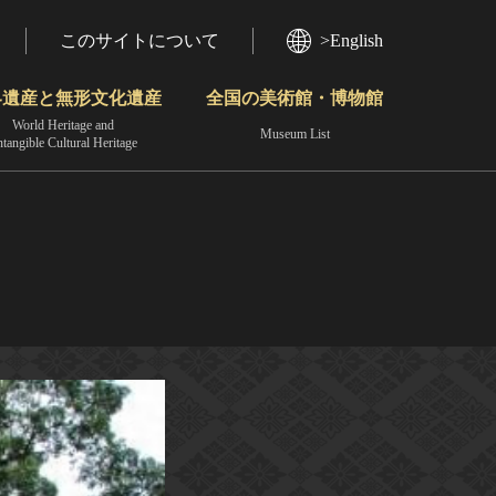
このサイトについて
>English
界遺産と無形文化遺産
全国の美術館・博物館
World Heritage and
Museum List
ntangible Cultural Heritage
今月のみどころ
動画で見る無形の文化財
地域から見る