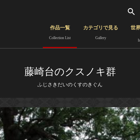
検索
作品一覧
カテゴリで見る
世
Collection List
Gallery
I
さらに詳細検索
覧
時代から見る
無形文化遺産
分野から見る
藤崎台のクスノキ群
ふじさきだいのくすのきぐん