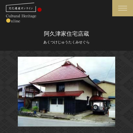
検索
阿久津家住宅店蔵
あくつけじゅうたくみせぐら
さらに詳細検索
さらに詳細検索
トップ
媒体資料・関連記事等
作品一覧
博物館、美術館の皆さまへ
カテゴリで見る
文化庁よりご挨拶
世界遺産と無形文化遺産
今月のみどころ
全国の美術館・博物館
お知らせ一覧