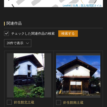
Leaflet
|
出典：国土地理院タイル
関連作品
チェックした関連作品の検索
検索する
20件で表示
針生館北土蔵
針生館南土蔵