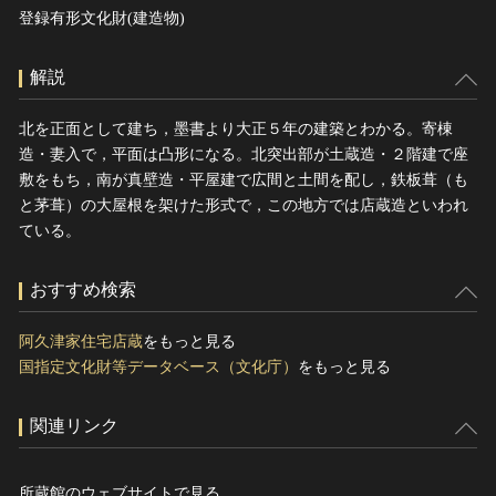
登録有形文化財(建造物)
解説
北を正面として建ち，墨書より大正５年の建築とわかる。寄棟
造・妻入で，平面は凸形になる。北突出部が土蔵造・２階建で座
敷をもち，南が真壁造・平屋建で広間と土間を配し，鉄板葺（も
と茅葺）の大屋根を架けた形式で，この地方では店蔵造といわれ
ている。
おすすめ検索
阿久津家住宅店蔵
をもっと見る
国指定文化財等データベース（文化庁）
をもっと見る
関連リンク
所蔵館のウェブサイトで見る