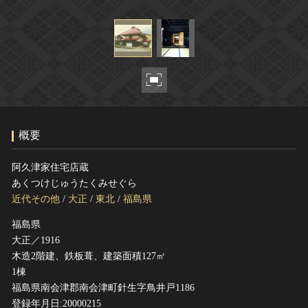
ヘルプ
このサイトについて
世界遺産
関連サイトリンク
無形文化遺産
サイトマップ
動画で見る無形の文化財
サイトのご意見はこちら
概要
文化遺産データベース
国指定文化財等データベース
阿久津家住宅店蔵
あくつけじゅうたくみせぐら
近代その他
/
大正
/
東北
/
福島県
福島県
大正／1916
木造2階建、鉄板葺、建築面積127㎡
1棟
福島県南会津郡南会津町針生字鳥井戸1186
登録年月日:20000215