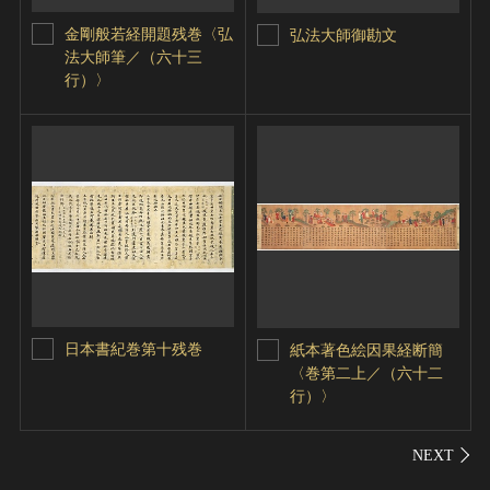
金剛般若経開題残巻〈弘
弘法大師御勘文
法大師筆／（六十三
行）〉
日本書紀巻第十残巻
紙本著色絵因果経断簡
〈巻第二上／（六十二
行）〉
シェ