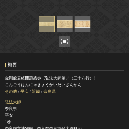
ヘルプ
このサイトについて
世界遺産
関連サイトリンク
無形文化遺産
サイトマップ
動画で見る無形の文化財
サイトのご意見はこちら
文化遺産データベース
概要
国指定文化財等データベース
金剛般若経開題残巻〈弘法大師筆／（三十八行）〉
こんごうはんにゃきょうかいだいざんかん
その他
/
平安
/
近畿
/
奈良県
弘法大師
奈良県
平安
1巻
奈良国立博物館 奈良県奈良市登大路町50