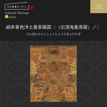
検索
絹本著色浄土曼荼羅図〈（伝清海曼荼羅）／〉
けんぽんちゃくしょくじょうどまんだらず
さらに詳細検索
さらに詳細検索
トップ
媒体資料・関連記事等
作品一覧
博物館、美術館の皆さまへ
カテゴリで見る
文化庁よりご挨拶
世界遺産と無形文化遺産
今月のみどころ
全国の美術館・博物館
お知らせ一覧