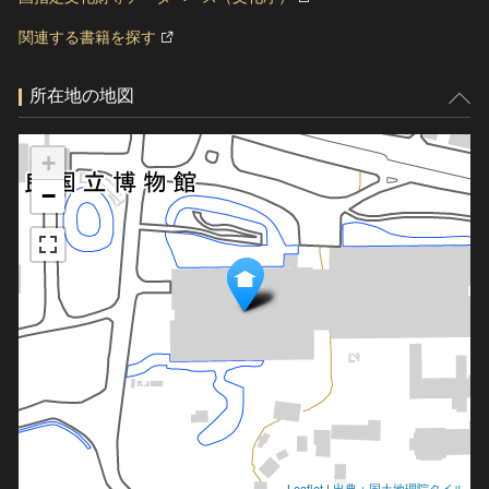
関連する書籍を探す
所在地の地図
+
−
Leaflet
|
出典：国土地理院タイル