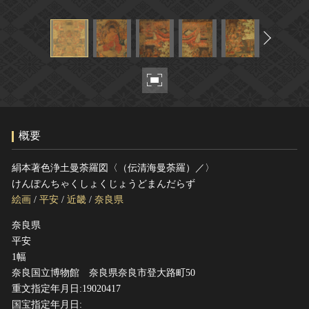
ヘルプ
このサイトについて
世界遺産
関連サイトリンク
無形文化遺産
サイトマップ
動画で見る無形の文化財
サイトのご意見はこちら
概要
文化遺産データベース
国指定文化財等データベース
絹本著色浄土曼荼羅図〈（伝清海曼荼羅）／〉
けんぽんちゃくしょくじょうどまんだらず
絵画
/
平安
/
近畿
/
奈良県
奈良県
平安
1幅
奈良国立博物館 奈良県奈良市登大路町50
重文指定年月日:19020417
国宝指定年月日: