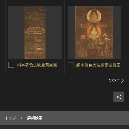
絹本著色生駒曼荼羅図
絹本著色大仏頂曼荼羅図
シェ
トップ
詳細検索