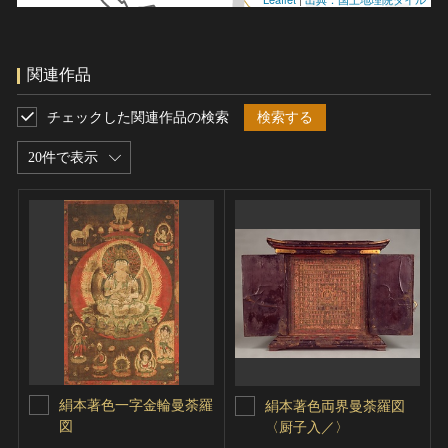
関連作品
チェックした関連作品の検索
検索する
20件で表示
絹本著色一字金輪曼荼羅
絹本著色両界曼荼羅図
図
〈厨子入／〉