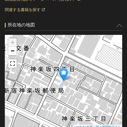
関連する書籍を探す
所在地の地図
+
−
Leaflet
|
出典：国土地理院タイル