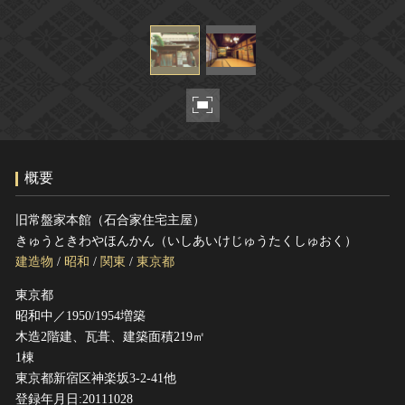
ヘルプ
このサイトについて
世界遺産
関連サイトリンク
無形文化遺産
サイトマップ
動画で見る無形の文化財
サイトのご意見はこちら
概要
文化遺産データベース
国指定文化財等データベース
旧常盤家本館（石合家住宅主屋）
きゅうときわやほんかん（いしあいけじゅうたくしゅおく）
建造物
/
昭和
/
関東
/
東京都
東京都
昭和中／1950/1954増築
木造2階建、瓦葺、建築面積219㎡
1棟
東京都新宿区神楽坂3-2-41他
登録年月日:20111028