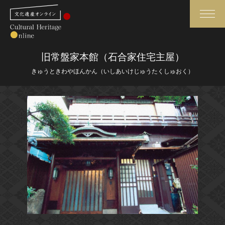
検索
旧常盤家本館（石合家住宅主屋）
きゅうときわやほんかん（いしあいけじゅうたくしゅおく）
さらに詳細検索
さらに詳細検索
トップ
媒体資料・関連記事等
作品一覧
博物館、美術館の皆さまへ
カテゴリで見る
文化庁よりご挨拶
世界遺産と無形文化遺産
今月のみどころ
全国の美術館・博物館
お知らせ一覧