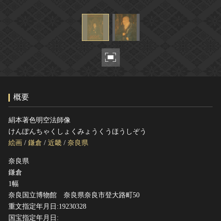
ヘルプ
このサイトについて
世界遺産
関連サイトリンク
無形文化遺産
サイトマップ
動画で見る無形の文化財
サイトのご意見はこちら
概要
文化遺産データベース
国指定文化財等データベース
絹本著色明空法師像
けんぽんちゃくしょくみょうくうほうしぞう
絵画
/
鎌倉
/
近畿
/
奈良県
奈良県
鎌倉
1幅
奈良国立博物館 奈良県奈良市登大路町50
重文指定年月日:19230328
国宝指定年月日: