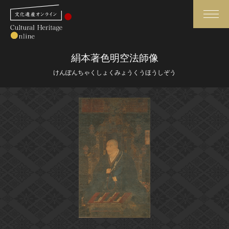
検索
絹本著色明空法師像
けんぽんちゃくしょくみょうくうほうしぞう
さらに詳細検索
さらに詳細検索
トップ
媒体資料・関連記事等
作品一覧
博物館、美術館の皆さまへ
カテゴリで見る
文化庁よりご挨拶
世界遺産と無形文化遺産
今月のみどころ
全国の美術館・博物館
お知らせ一覧