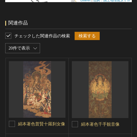
関連作品
チェックした関連作品の検索
検索する
20件で表示
絹本著色普賢十羅刹女像
絹本著色千手観音像