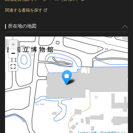
関連する書籍を探す
所在地の地図
+
−
Leaflet
|
出典：国土地理院タイル