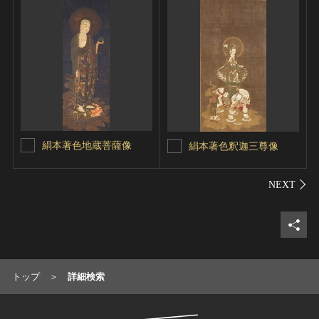
絹本著色地蔵菩薩像
絹本著色釈迦三尊像
シェ
トップ
詳細検索