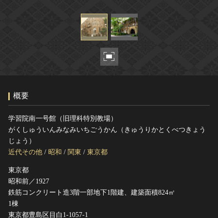
ヘルプ
このサイトについて
世界遺産
関連サイトリンク
無形文化遺産
サイトマップ
動画で見る無形の文化財
サイトのご意見はこちら
概要
文化遺産データベース
国指定文化財等データベース
学習院南一号館（旧理科特別教場）
がくしゅういんみなみいちごうかん（きゅうりかとくべつきょう
じょう）
近代その他
/
昭和
/
関東
/
東京都
東京都
昭和前／1927
鉄筋コンクリート造3階一部地下1階建、建築面積824㎡
1棟
東京都豊島区目白1-1057-1