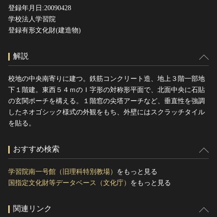
登録年月日:20090428
学校法人学習院
登録有形文化財(建造物)
解説
校地の中央南寄りに建つ。鉄筋コンクリート造、地上３階一部地
下１階建。東西５４ｍのＩ字形の対称形平面で、北面中央に石貼
の玄関ポーチを構える。１階窓の尖塔アーチなど、垂直性を強調
したネオゴシック様式の外観をもち、外壁にはスクラッチタイル
を貼る。
おすすめ検索
学習院南一号館（旧理科特別教場）
をもっと見る
国指定文化財等データベース（文化庁）
をもっと見る
関連リンク