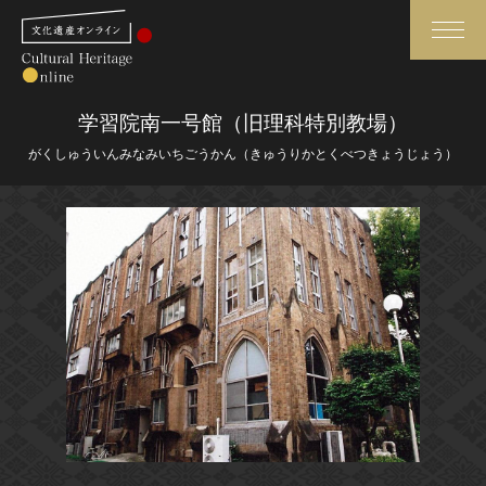
検索
学習院南一号館（旧理科特別教場）
がくしゅういんみなみいちごうかん（きゅうりかとくべつきょうじょう）
さらに詳細検索
さらに詳細検索
トップ
媒体資料・関連記事等
作品一覧
博物館、美術館の皆さまへ
カテゴリで見る
文化庁よりご挨拶
世界遺産と無形文化遺産
今月のみどころ
全国の美術館・博物館
お知らせ一覧