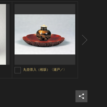
丸壺茶入（相坂）〈瀬戸／〉
肩衝茶入
シェア
ツイ