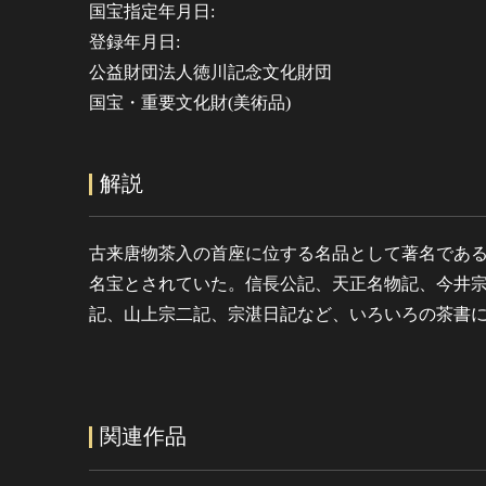
国宝指定年月日:
登録年月日:
公益財団法人徳川記念文化財団
国宝・重要文化財(美術品)
解説
古来唐物茶入の首座に位する名品として著名であ
名宝とされていた。信長公記、天正名物記、今井
記、山上宗二記、宗湛日記など、いろいろの茶書
関連作品