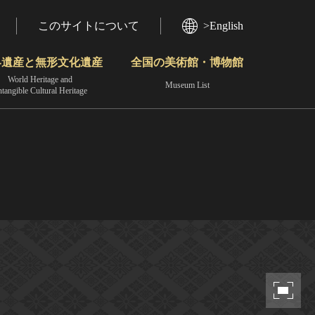
このサイトについて
>English
界遺産と無形文化遺産
全国の美術館・博物館
World Heritage and
Museum List
ntangible Cultural Heritage
今月のみどころ
動画で見る無形の文化財
地域から見る