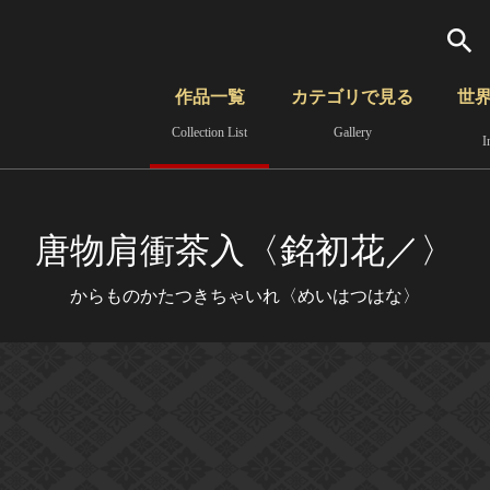
検索
作品一覧
カテゴリで見る
世
Collection List
Gallery
I
さらに詳細検索
覧
時代から見る
無形文化遺産
分野から見る
唐物肩衝茶入〈銘初花／〉
からものかたつきちゃいれ〈めいはつはな〉