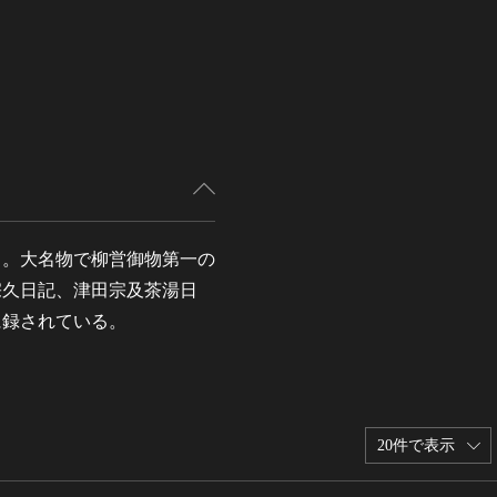
る。大名物で柳営御物第一の
宗久日記、津田宗及茶湯日
に録されている。
20件で表示