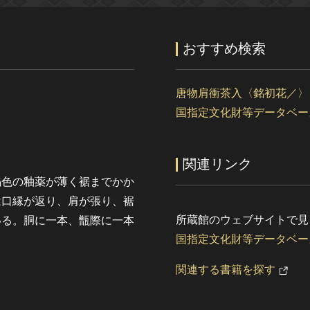
おすすめ検索
唐物肩衝茶入〈銘初花／〉
国指定文化財等データベー
関連リンク
褐色の釉薬が薄く裾までかか
は口縁が返り、肩が張り、裾
所蔵館のウェブサイトで見
いる。胴に一本、甑際に一本
国指定文化財等データベー
関連する書籍を探す