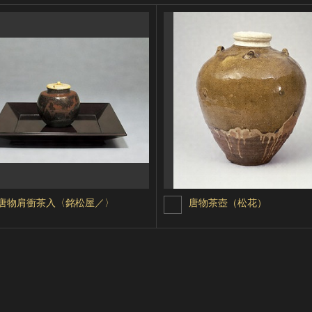
唐物肩衝茶入〈銘松屋／〉
唐物茶壺（松花）