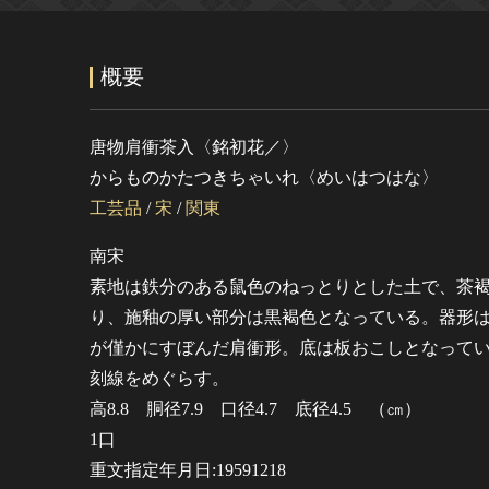
概要
唐物肩衝茶入〈銘初花／〉
からものかたつきちゃいれ〈めいはつはな〉
工芸品
/
宋
/
関東
南宋
素地は鉄分のある鼠色のねっとりとした土で、茶
り、施釉の厚い部分は黒褐色となっている。器形
が僅かにすぼんだ肩衝形。底は板おこしとなって
刻線をめぐらす。
高8.8 胴径7.9 口径4.7 底径4.5 （㎝）
1口
重文指定年月日:19591218