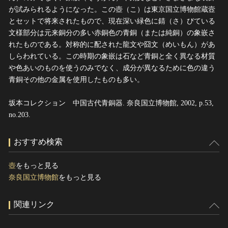
が試みられるようになった。この壺（こ）は東京国立博物館蔵壼
とセットで将来されたもので、現在深い緑色に錆（さ）びている
文様部分は元来銅分の多い赤銅色の青銅（または純銅）の象嵌さ
れたものである。対称的に配された龍文や囧文（めいもん）があ
しらわれている。この時期の象嵌は石など青銅と全く異なる材質
や色あいのものを使うのみでなく、成分が異なるために色の違う
青銅その他の金属を使用したものも多い。
坂本コレクション 中国古代青銅器. 奈良国立博物館, 2002, p.53,
no.203.
おすすめ検索
壺
をもっと見る
奈良国立博物館
をもっと見る
関連リンク