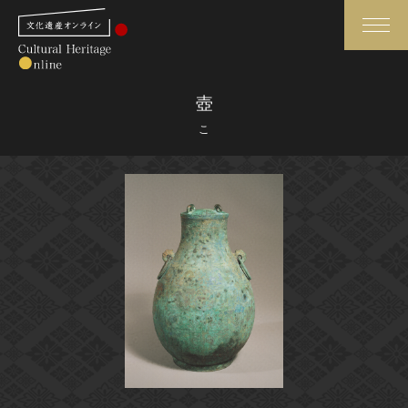
検索
壺
こ
さらに詳細検索
さらに詳細検索
トップ
媒体資料・関連記事等
作品一覧
博物館、美術館の皆さまへ
カテゴリで見る
文化庁よりご挨拶
世界遺産と無形文化遺産
今月のみどころ
全国の美術館・博物館
お知らせ一覧