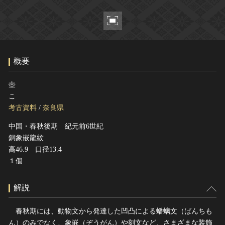
ヘルプ
このサイトについて
世界遺産
関連サイトリンク
無形文化遺産
サイトマップ
動画で見る無形の文化財
概要
サイトのご意見はこちら
壺
こ
文化遺産データベース
考古資料
/
奈良県
国指定文化財等データベース
中国・春秋後期 紀元前6世紀
銅象嵌龍紋
高46.9 口径13.4
１個
解説
春秋期には、動物文から発達した凹凸による蟠螭文（ばんちも
ん）のみでなく、象嵌（ぞうがん）や刻文など、さまざまな装飾