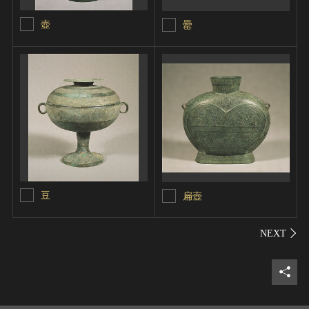
壺
罍
豆
扁壺
シェ