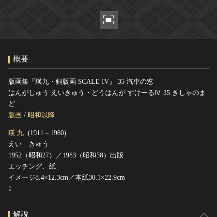
ヘルプ
このサイトについて
世界遺産
関連サイトリンク
無形文化遺産
サイトマップ
動画で見る無形の文化財
概要
サイトのご意見はこちら
版画集『瑛九・銅版画 SCALE IV』 35 汽車の窓
はんがしゅう えいきゅう・どうはんが すけーるⅣ 35 きしゃのま
文化遺産データベース
ど
国指定文化財等データベース
版画
/
昭和以降
瑛 九
(1911－1960)
えい きゅう
1952（昭和27）／1983（昭和58）出版
エッチング、紙
イメージ8.4×12.3cm／本紙30.1×22.9cm
1
解説