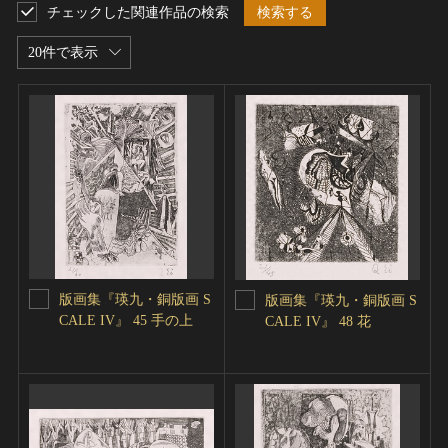
チェックした関連作品の検索
検索する
20件で表示
版画集『瑛九・銅版画 S
版画集『瑛九・銅版画 S
CALE IV』 45 手の上
CALE IV』 48 花