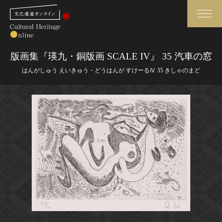
検索
版画集『瑛九・銅版画 SCALE IV』 35 汽車の窓
はんがしゅう えいきゅう・どうはんが すけーるⅣ 35 きしゃのまど
さらに詳細検索
さらに詳細検索
トップ
媒体資料・関連記事等
作品一覧
博物館、美術館の皆さまへ
カテゴリで見る
文化庁よりご挨拶
世界遺産と無形文化遺産
今月のみどころ
全国の美術館・博物館
お知らせ一覧