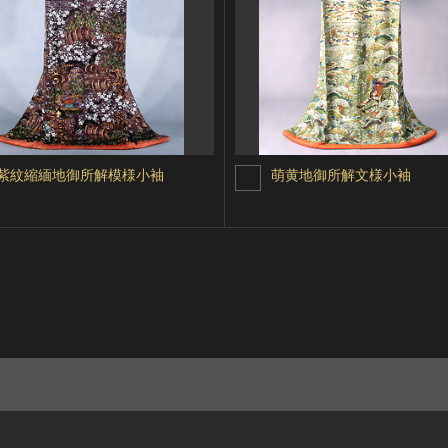
紫紋縮緬地御所解模様小袖
萌黄地御所解文様小袖