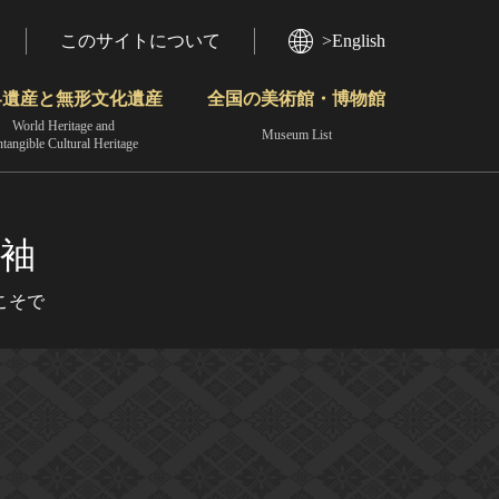
このサイトについて
>English
界遺産と無形文化遺産
全国の美術館・博物館
World Heritage and
Museum List
ntangible Cultural Heritage
今月のみどころ
動画で見る無形の文化財
地域から見る
袖
こそで