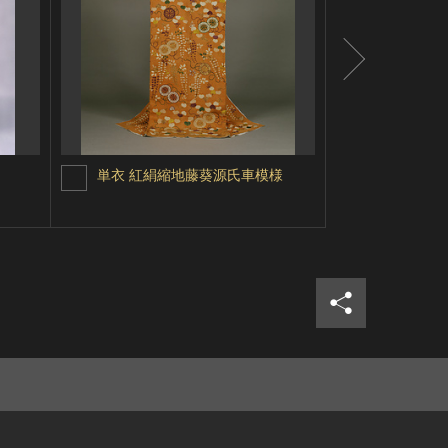
単衣 紅絹縮地藤葵源氏車模様
黒漆葵紋入
シェア
ツイ