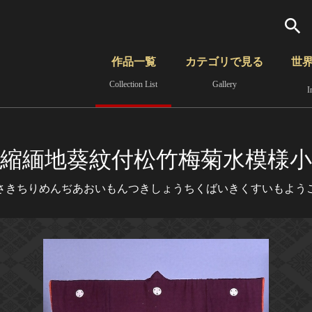
検索
作品一覧
カテゴリで見る
世
Collection List
Gallery
I
さらに詳細検索
覧
時代から見る
無形文化遺産
分野から見る
縮緬地葵紋付松竹梅菊水模様小
さきちりめんぢあおいもんつきしょうちくばいきくすいもよう