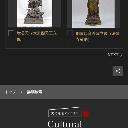
増長天（木造四天王立
銅造観音菩薩立像（法隆
像）
寺献納）
シェ
トップ
詳細検索