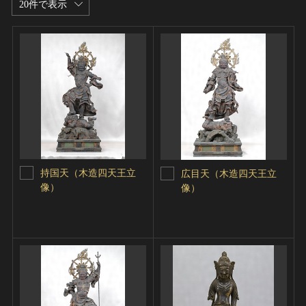
20件で表示
持国天（木造四天王立
広目天（木造四天王立
像）
像）