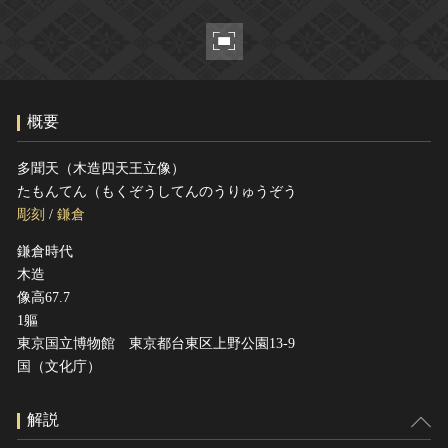
ヘルプ
このサイトについて
世界遺産
関連サイトリンク
無形文化遺産
サイトマップ
動画で見る無形の文化財
概要
サイトのご意見はこちら
多聞天（木造四天王立像）
たもんてん（もくぞうしてんのうりゅうぞう
文化遺産データベース
彫刻
/
鎌倉
国指定文化財等データベース
鎌倉時代
木造
像高67.7
1軀
東京国立博物館 東京都台東区上野公園13-9
国（文化庁）
解説