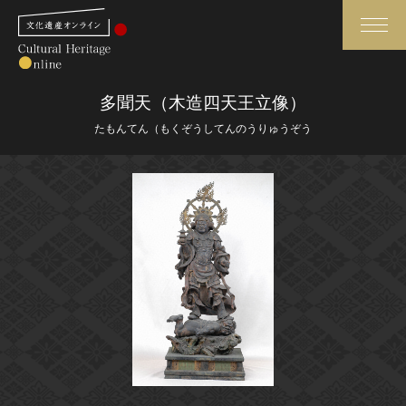
検索
多聞天（木造四天王立像）
たもんてん（もくぞうしてんのうりゅうぞう
さらに詳細検索
さらに詳細検索
トップ
媒体資料・関連記事等
作品一覧
博物館、美術館の皆さまへ
カテゴリで見る
文化庁よりご挨拶
世界遺産と無形文化遺産
今月のみどころ
全国の美術館・博物館
お知らせ一覧