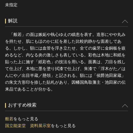
未指定
解説
「般若」の面は嫉妬や執心ゆえの瞋恚を表す。造形にやや丸み
を持たせ、肌にもほのかに紅を差した比較的静かな面差しであ
る。しかし、額には血管を浮き立たせ、全ての歯牙に金銅板を嵌
めるなど、内なる炎の激しさも表している。彩色は木地に和紙を
貼った上に施す「紙彩色」の技法を用いる。面裏は、刀目を残し
て仕上げ、木地に墨を塗り拭漆で仕上げ、朱漆で「浮木がた／は
んにや／出目半蔵／懸領」と記される。額には「侯爵池田家蔵」
の朱文方形印を捺した貼札があり、因幡国鳥取藩主・池田家の伝
来品であることが分かる。
おすすめ検索
般若
をもっと見る
国立能楽堂 資料展示室
をもっと見る