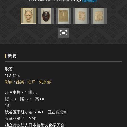
ヘルプ
このサイトについて
世界遺産
関連サイトリンク
無形文化遺産
サイトマップ
動画で見る無形の文化財
サイトのご意見はこちら
概要
文化遺産データベース
国指定文化財等データベース
般若
はんにゃ
彫刻
/
能楽
/
江戸
/
東京都
江戸中期・18世紀
縦21.3 幅16.7 高9.0
1面
渋谷区千駄ヶ谷4-18-1 国立能楽堂
収蔵品番号 NM1
独立行政法人日本芸術文化振興会