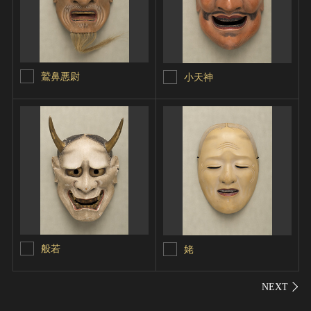
鷲鼻悪尉
小天神
般若
姥
シェ