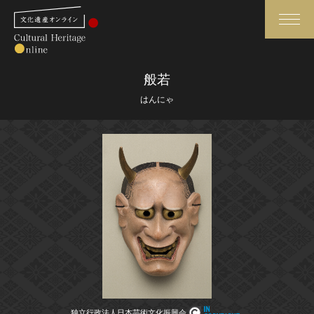
検索
般若
はんにゃ
さらに詳細検索
さらに詳細検索
トップ
媒体資料・関連記事等
作品一覧
博物館、美術館の皆さまへ
カテゴリで見る
文化庁よりご挨拶
世界遺産と無形文化遺産
今月のみどころ
全国の美術館・博物館
お知らせ一覧
独立行政法人日本芸術文化振興会
独立行政法人日本芸術文化振興会