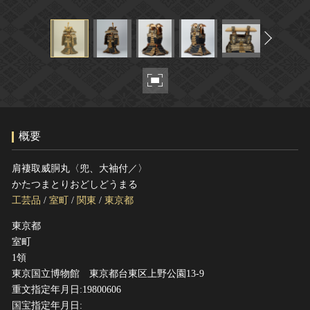
ヘルプ
このサイトについて
世界遺産
関連サイトリンク
無形文化遺産
サイトマップ
動画で見る無形の文化財
サイトのご意見はこちら
概要
文化遺産データベース
国指定文化財等データベース
肩褄取威胴丸〈兜、大袖付／〉
かたつまとりおどしどうまる
工芸品
/
室町
/
関東
/
東京都
東京都
室町
1領
東京国立博物館 東京都台東区上野公園13-9
重文指定年月日:19800606
国宝指定年月日: