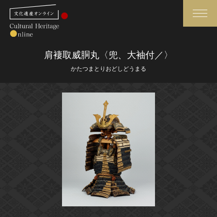
検索
肩褄取威胴丸〈兜、大袖付／〉
かたつまとりおどしどうまる
さらに詳細検索
さらに詳細検索
トップ
媒体資料・関連記事等
作品一覧
博物館、美術館の皆さまへ
カテゴリで見る
文化庁よりご挨拶
世界遺産と無形文化遺産
今月のみどころ
全国の美術館・博物館
お知らせ一覧