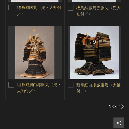
縹糸威胴丸〈兜・大袖付
樫鳥絲威肩赤胴丸〈兜大
／〉
袖付／〉
紺糸威肩白赤胴丸〈兜・
藍韋紅白糸威腹巻〈大袖
大袖付／〉
付／〉
シェ