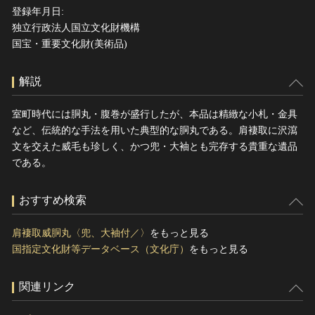
登録年月日:
独立行政法人国立文化財機構
国宝・重要文化財(美術品)
解説
室町時代には胴丸・腹巻が盛行したが、本品は精緻な小札・金具
など、伝統的な手法を用いた典型的な胴丸である。肩褄取に沢瀉
文を交えた威毛も珍しく、かつ兜・大袖とも完存する貴重な遺品
である。
おすすめ検索
肩褄取威胴丸〈兜、大袖付／〉
をもっと見る
国指定文化財等データベース（文化庁）
をもっと見る
関連リンク