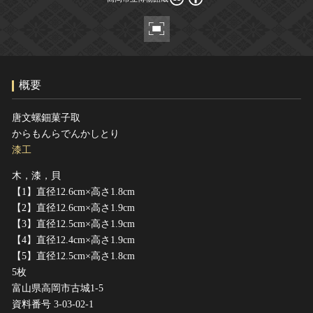
ヘルプ
このサイトについて
世界遺産
関連サイトリンク
無形文化遺産
サイトマップ
動画で見る無形の文化財
概要
サイトのご意見はこちら
唐文螺鈿菓子取
からもんらでんかしとり
文化遺産データベース
漆工
国指定文化財等データベース
木，漆，貝
【1】直径12.6cm×高さ1.8cm
【2】直径12.6cm×高さ1.9cm
【3】直径12.5cm×高さ1.9cm
【4】直径12.4cm×高さ1.9cm
【5】直径12.5cm×高さ1.8cm
5枚
富山県高岡市古城1-5
資料番号 3-03-02-1