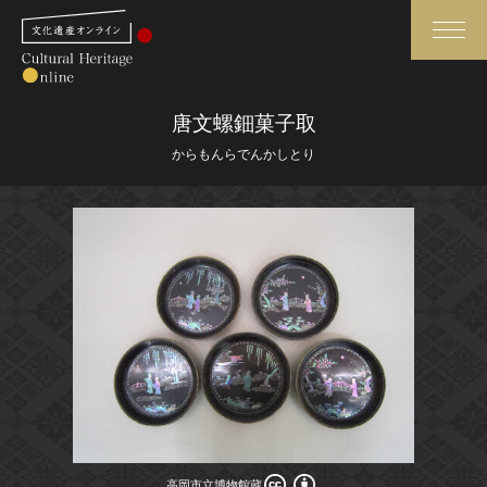
検索
唐文螺鈿菓子取
からもんらでんかしとり
さらに詳細検索
さらに詳細検索
トップ
媒体資料・関連記事等
作品一覧
博物館、美術館の皆さまへ
カテゴリで見る
文化庁よりご挨拶
世界遺産と無形文化遺産
今月のみどころ
全国の美術館・博物館
お知らせ一覧
高岡市立博物館蔵
高岡市立博物館蔵