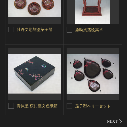
牡丹文彫刻塗菓子器
勇助風箔絵高卓
青貝塗 桜に燕文色紙箱
茄子型ベリーセット
シェ