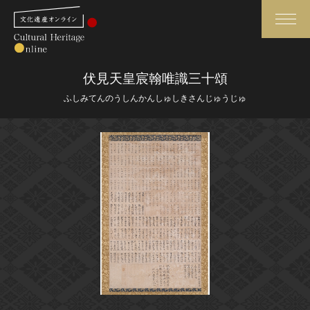
検索
伏見天皇宸翰唯識三十頌
ふしみてんのうしんかんしゅしきさんじゅうじゅ
さらに詳細検索
さらに詳細検索
トップ
媒体資料・関連記事等
作品一覧
博物館、美術館の皆さまへ
カテゴリで見る
文化庁よりご挨拶
世界遺産と無形文化遺産
今月のみどころ
全国の美術館・博物館
お知らせ一覧