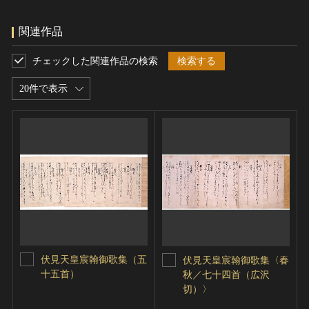
関連作品
チェックした関連作品の検索
検索する
20件で表示
伏見天皇宸翰御歌集（五
伏見天皇宸翰御歌集〈春
十五首）
秋／七十四首（広沢
切）〉