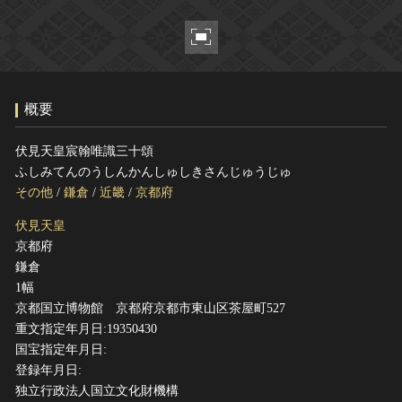
ヘルプ
このサイトについて
世界遺産
関連サイトリンク
無形文化遺産
サイトマップ
動画で見る無形の文化財
概要
サイトのご意見はこちら
伏見天皇宸翰唯識三十頌
ふしみてんのうしんかんしゅしきさんじゅうじゅ
文化遺産データベース
その他
/
鎌倉
/
近畿
/
京都府
国指定文化財等データベース
伏見天皇
京都府
鎌倉
1幅
京都国立博物館 京都府京都市東山区茶屋町527
重文指定年月日:19350430
国宝指定年月日:
登録年月日:
独立行政法人国立文化財機構