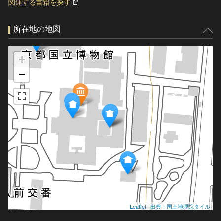
関連する書籍を探す
所在地の地図
+
−
Leaflet
|
出典：国土地理院タイル