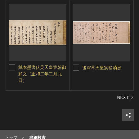
紙本墨書伏見天皇宸翰御
後深草天皇宸翰消息
願文（正和二年二月九
日）
シェ
トップ
詳細検索