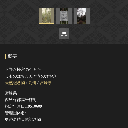
ヘルプ
このサイトについて
世界遺産
関連サイトリンク
無形文化遺産
サイトマップ
動画で見る無形の文化財
サイトのご意見はこちら
概要
文化遺産データベース
国指定文化財等データベース
下野八幡宮のケヤキ
しものはちまんぐうのけやき
天然記念物
/
九州
/
宮崎県
宮崎県
西臼杵郡高千穂町
指定年月日:19510609
管理団体名:
史跡名勝天然記念物