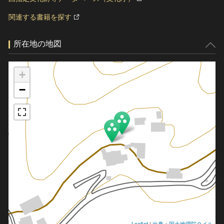
関連する書籍を探す
所在地の地図
+
−
Leaflet
|
出典：国土地理院タイル