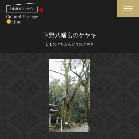
検索
下野八幡宮のケヤキ
しものはちまんぐうのけやき
さらに詳細検索
さらに詳細検索
トップ
媒体資料・関連記事等
作品一覧
博物館、美術館の皆さまへ
カテゴリで見る
文化庁よりご挨拶
世界遺産と無形文化遺産
今月のみどころ
全国の美術館・博物館
お知らせ一覧