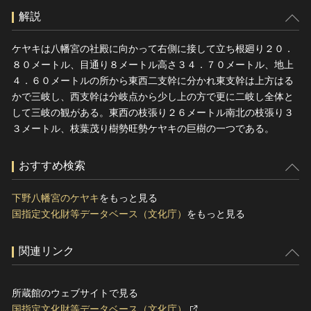
解説
ケヤキは八幡宮の社殿に向かって右側に接して立ち根廻り２０．
８０メートル、目通り８メートル高さ３４．７０メートル、地上
４．６０メートルの所から東西二支幹に分かれ東支幹は上方はる
かで三岐し、西支幹は分岐点から少し上の方で更に二岐し全体と
して三岐の観がある。東西の枝張り２６メートル南北の枝張り３
３メートル、枝葉茂り樹勢旺勢ケヤキの巨樹の一つである。
おすすめ検索
下野八幡宮のケヤキ
をもっと見る
国指定文化財等データベース（文化庁）
をもっと見る
関連リンク
所蔵館のウェブサイトで見る
国指定文化財等データベース（文化庁）