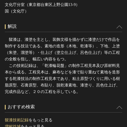
文化庁分室（東京都台東区上野公園13-9）
国（文化庁）
解説
髹漆は、漆塗を主とし、装飾文様を描かずに漆塗だけで作品を
制作する技法である。素地の造形（木地、乾漆等）、下地、上塗
（朱塗、溜塗等）・仕上げ（塗立仕上げ、呂色仕上げ）等の工程
の全般を指し、幅広い内容をもつ。
この技術記録は、「乾漆輪花盤」の制作工程見本及び原材料見
本から成る。工程見本は、麻布などを漆で貼り重ねて素地を造形
する乾漆技法の制作工程見本であり、粘土原型づくりに用いる樹
脂原型、石膏原型、布貼り、脱乾漆素地、漆塗り、呂色仕上げ、
完成作品など、２０の工程を示している。
おすすめ検索
髹漆技術記録
をもっと見る
増村益城
をもっと見る