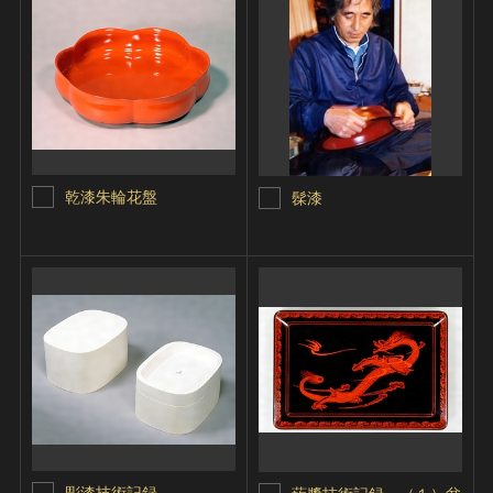
乾漆朱輪花盤
髹漆