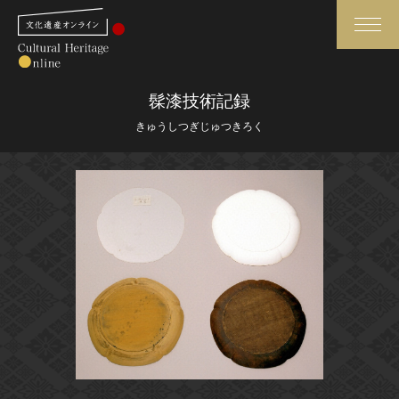
検索
髹漆技術記録
きゅうしつぎじゅつきろく
さらに詳細検索
さらに詳細検索
トップ
媒体資料・関連記事等
作品一覧
博物館、美術館の皆さまへ
カテゴリで見る
文化庁よりご挨拶
世界遺産と無形文化遺産
今月のみどころ
全国の美術館・博物館
お知らせ一覧