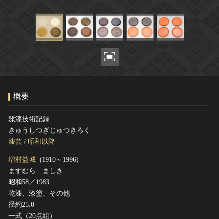
ヘルプ
このサイトについて
世界遺産
関連サイトリンク
無形文化遺産
サイトマップ
動画で見る無形の文化財
サイトのご意見はこちら
概要
文化遺産データベース
国指定文化財等データベース
髹漆技術記録
きゅうしつぎじゅつきろく
漆芸
/
昭和以降
増村益城
(1910～1996)
ますむら ましき
昭和58／1983
乾漆、漆塗、その他
径約25.0
一式（20点組）