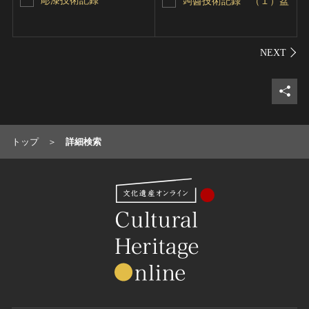
彫漆技術記録
蒟醬技術記録 （１）盆
シェ
トップ
詳細検索