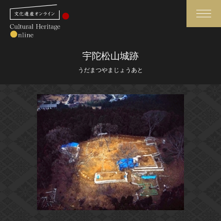
検索
宇陀松山城跡
うだまつやまじょうあと
さらに詳細検索
さらに詳細検索
トップ
媒体資料・関連記事等
作品一覧
博物館、美術館の皆さまへ
カテゴリで見る
文化庁よりご挨拶
世界遺産と無形文化遺産
今月のみどころ
全国の美術館・博物館
お知らせ一覧