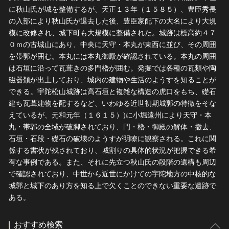
に秋山氏が城を整備するが、天正１３年（１５８５）、豊臣秀長
の入部により秋山氏が退去した後、豊臣家配下の大名により大規
模に改修され、城下町も大規模に整備された。城跡は標高約４７
０ｍの古城山にあり、中央に天守・本丸が東西に並び、その周囲
を帯郭が囲む。本丸には本丸御殿が確認されている。本丸の周囲
は石垣に沿って瓦葺きの多門櫓が囲む。発掘では各種の瓦類や陶
磁器類が出土しており、城内の建物や生活のようすを知ることが
できる。宇陀松山城跡は高石垣と複雑な構造の虎口をもち、礎石
建ち瓦葺建物を配するなど、いわゆる近世初期城郭の特徴をそな
えているが、元和元年（１６１５）)に小堀遠州により天守・本
丸・帯郭の全域が破脚されており、門・櫓・御殿の解体・撤去、
石垣・石段・礎石の破壊のようすが明瞭に観察される。これに関
係する書状が残されており、城割りの具体的状況が把握できる希
有な事例である。また、それに先立つ秋山氏の段階の遺構も周辺
で確認されており、中世から近世にかけての宇陀地方の中核的な
城郭と城下のあり方を知る上で欠くことのできない重要な遺跡で
ある。
おすすめ検索