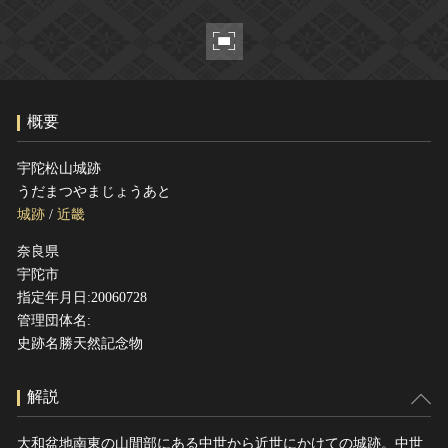
ヘルプ
このサイトについて
世界遺産
関連サイトリンク
無形文化遺産
サイトマップ
動画で見る無形の文化財
概要
サイトのご意見はこちら
宇陀松山城跡
うだまつやまじょうあと
文化遺産データベース
城跡
/
近畿
国指定文化財等データベース
奈良県
宇陀市
指定年月日:20060728
管理団体名:
史跡名勝天然記念物
解説
大和盆地南東の山間部にある中世から近世にかけての城跡。中世