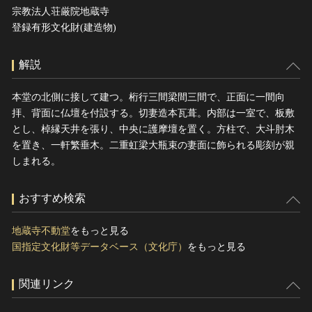
宗教法人荘厳院地蔵寺
登録有形文化財(建造物)
解説
本堂の北側に接して建つ。桁行三間梁間三間で、正面に一間向
拝、背面に仏壇を付設する。切妻造本瓦葺。内部は一室で、板敷
とし、棹縁天井を張り、中央に護摩壇を置く。方柱で、大斗肘木
を置き、一軒繁垂木。二重虹梁大瓶束の妻面に飾られる彫刻が親
しまれる。
おすすめ検索
地蔵寺不動堂
をもっと見る
国指定文化財等データベース（文化庁）
をもっと見る
関連リンク