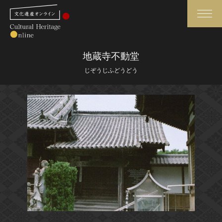
検索
地蔵寺不動堂
じぞうじふどうどう
さらに詳細検索
さらに詳細検索
トップ
媒体資料・関連記事等
作品一覧
博物館、美術館の皆さまへ
カテゴリで見る
文化庁よりご挨拶
世界遺産と無形文化遺産
今月のみどころ
全国の美術館・博物館
お知らせ一覧