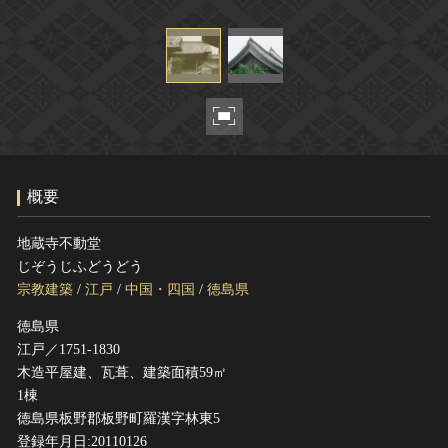
ヘルプ
このサイトについて
世界遺産
関連サイトリンク
無形文化遺産
サイトマップ
動画で見る無形の文化財
サイトのご意見はこちら
概要
文化遺産データベース
国指定文化財等データベース
地蔵寺不動堂
じぞうじふどうどう
宗教建築
/
江戸
/
中国・四国
/
徳島県
徳島県
江戸／1751-1830
木造平屋建、瓦葺、建築面積59㎡
1棟
徳島県板野郡板野町羅漢字林東5
登録年月日:20110126