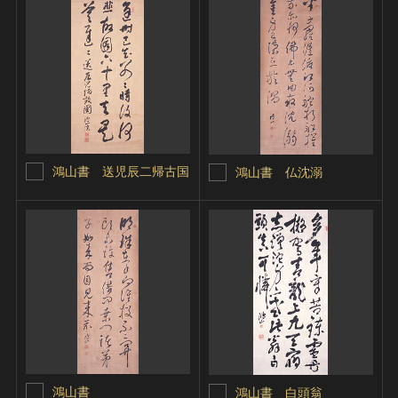
鴻山書 送児辰二帰古国
鴻山書 仏沈溺
鴻山書
鴻山書 白頭翁