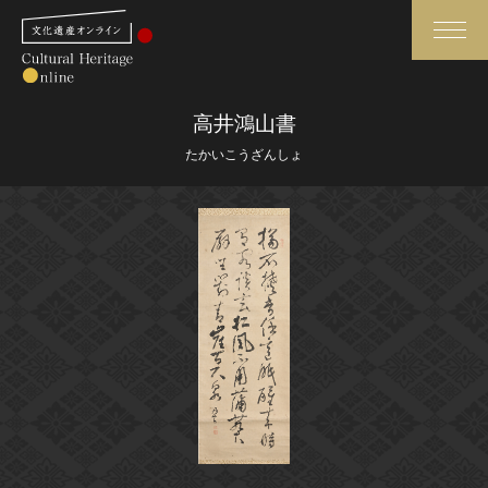
検索
高井鴻山書
たかいこうざんしょ
さらに詳細検索
さらに詳細検索
トップ
媒体資料・関連記事等
作品一覧
博物館、美術館の皆さまへ
カテゴリで見る
文化庁よりご挨拶
世界遺産と無形文化遺産
今月のみどころ
全国の美術館・博物館
お知らせ一覧