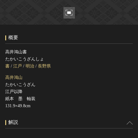
ヘルプ
このサイトについて
世界遺産
関連サイトリンク
無形文化遺産
サイトマップ
動画で見る無形の文化財
概要
サイトのご意見はこちら
高井鴻山書
たかいこうざんしょ
文化遺産データベース
書
/
江戸
/
明治
/
長野県
国指定文化財等データベース
高井鴻山
たかいこうざん
江戸以降
紙本 墨 軸装
131.9×49.8cm
解説